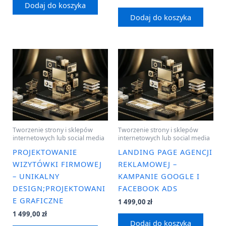
Dodaj do koszyka
Dodaj do koszyka
Tworzenie strony i sklepów
Tworzenie strony i sklepów
internetowych lub social media
internetowych lub social media
PROJEKTOWANIE
LANDING PAGE AGENCJI
WIZYTÓWKI FIRMOWEJ
REKLAMOWEJ –
– UNIKALNY
KAMPANIE GOOGLE I
DESIGN;PROJEKTOWANI
FACEBOOK ADS
E GRAFICZNE
1 499,00
zł
1 499,00
zł
Dodaj do koszyka