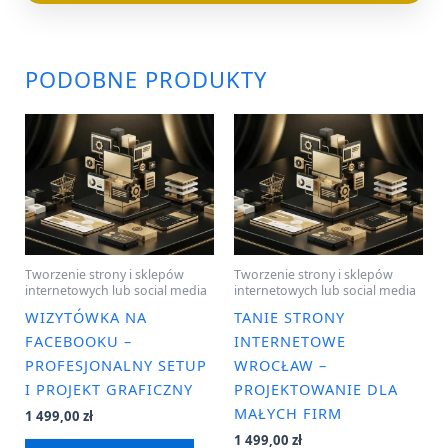
PODOBNE PRODUKTY
Tworzenie strony i sklepów
Tworzenie strony i sklepów
internetowych lub social media
internetowych lub social media
WIZYTÓWKA NA
TANIE STRONY
FACEBOOKU –
INTERNETOWE
PROFESJONALNY SETUP
WROCŁAW –
I PROJEKT GRAFICZNY
PROJEKTOWANIE DLA
MAŁYCH FIRM
1 499,00
zł
1 499,00
zł