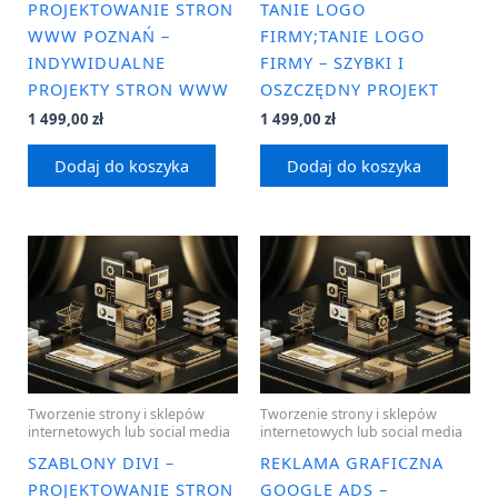
PROJEKTOWANIE STRON
TANIE LOGO
WWW POZNAŃ –
FIRMY;TANIE LOGO
INDYWIDUALNE
FIRMY – SZYBKI I
PROJEKTY STRON WWW
OSZCZĘDNY PROJEKT
1 499,00
zł
1 499,00
zł
Dodaj do koszyka
Dodaj do koszyka
Tworzenie strony i sklepów
Tworzenie strony i sklepów
internetowych lub social media
internetowych lub social media
SZABLONY DIVI –
REKLAMA GRAFICZNA
PROJEKTOWANIE STRON
GOOGLE ADS –