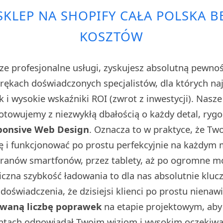
SKLEP NA SHOPIFY CAŁA POLSKA B
KOSZTÓW
ze profesjonalne usługi, zyskujesz absolutną pewno
w rękach doświadczonych specjalistów, dla których n
sk i wysokie wskaźniki ROI (zwrot z inwestycji). Nasz
towujemy z niezwykłą dbałością o każdy detal, rygo
ponsive Web Design
. Oznacza to w praktyce, że Tw
ę i funkcjonować po prostu perfekcyjnie na każdym
kranów smartfonów, przez tablety, aż po ogromne 
iczna szybkość ładowania to dla nas absolutnie klu
doświadczenia, że dzisiejsi klienci po prostu nienaw
owaną liczbę poprawek
na etapie projektowym, aby 
ntach odpowiadał Twoim wizjom i wysokim oczekiwa