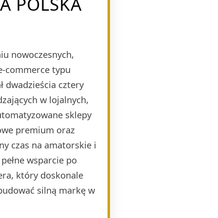
ŁA POLSKA
eniu nowoczesnych,
 e-commerce typu
 dwadzieścia cztery
zających w lojalnych,
automatyzowane sklepy
mowe premium oraz
ny czas na amatorskie i
 pełne wsparcie po
era, który doskonale
budować silną markę w