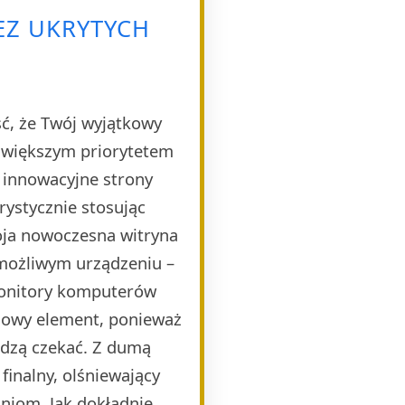
EZ UKRYTYCH
ść, że Twój wyjątkowy
ajwiększym priorytetem
e innowacyjne strony
rystycznie stosując
oja nowoczesna witryna
 możliwym urządzeniu –
monitory komputerów
czowy element, ponieważ
idzą czekać. Z dumą
finalny, olśniewający
niom. Jak dokładnie