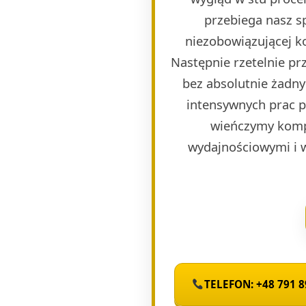
przebiega nasz s
niezobowiązującej k
Następnie rzetelnie p
bez absolutnie żadny
intensywnych prac 
wieńczymy komp
wydajnościowymi i 
TELEFON: +48 791 8