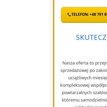
TELEFON: +48 791 8
SKUTECZ
Nasza oferta to przej
sprzedażowej po zakoń
uciążliwych miesię
kompleksowej współpra
powtarzalnych szablon
któremu samodzielnie 