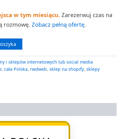
ejsca w tym miesiącu.
Zarezerwuj czas na
ną rozmowę.
Zobacz pełną ofertę
.
koszyka
ny i sklepów internetowych lub social media
e
,
cała Polska
,
rwdweb
,
sklep na shopify
,
sklepy