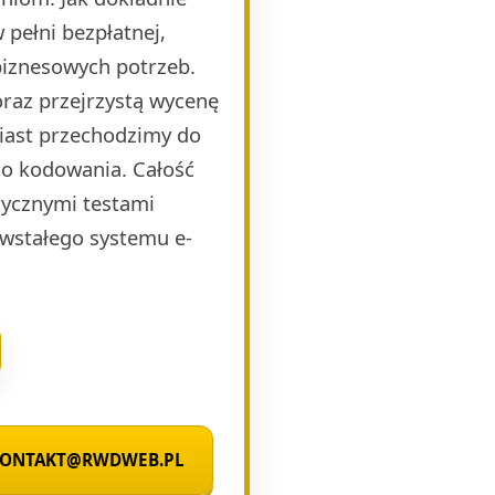
pełni bezpłatnej,
biznesowych potrzeb.
raz przejrzystą wycenę
miast przechodzimy do
o kodowania. Całość
ycznymi testami
wstałego systemu e-
 KONTAKT@RWDWEB.PL