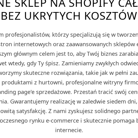
E SKLEP NA SHOPIFY CA
BEZ UKRYTYCH KOSZTÓW
 profesjonalistów, którzy specjalizują się w tworz
tron internetowych oraz zaawansowanych sklepów
m głównym celem jest to, aby Twój biznes zarabiał
et wtedy, gdy Ty śpisz. Zamieniamy zwykłych odwied
Tworzymy skuteczne rozwiązania, takie jak w pełni z
z produktami z hurtowni, profesjonalne witryny fir
ding page'e sprzedażowe. Przestań tracić swój cen
ia. Gwarantujemy realizację w zaledwie siedem dni,
owitą satysfakcję. Z nami zyskujesz solidnego partn
oczesnego rynku e-commerce i skutecznie pomaga 
internecie.