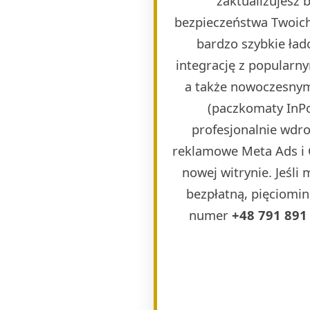
zaktualizujesz
bezpieczeństwa Twoich
bardzo szybkie ła
integrację z popularn
a także nowoczesnymi
(paczkomaty InPos
profesjonalnie wdr
reklamowe Meta Ads i 
nowej witrynie. Jeśli
bezpłatną, pięciomin
numer
+48 791 891