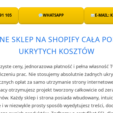
91 105
WHATSAPP
E-MAIL:
NE SKLEP NA SHOPIFY CAŁA PO
UKRYTYCH KOSZTÓW
rzyste ceny, jednorazowa płatność i pełna własność 
czeniu prac. Nie stosujemy absolutnie żadnych uk
cznych opłat za samo utrzymanie strony internetow
cy otrzymujesz projekt tworzony całkowicie od zera
ów. Każdy sklep i strona posiada wbudowany, intuic
i w niezwykle prosty sposób wyedytujesz treści, do