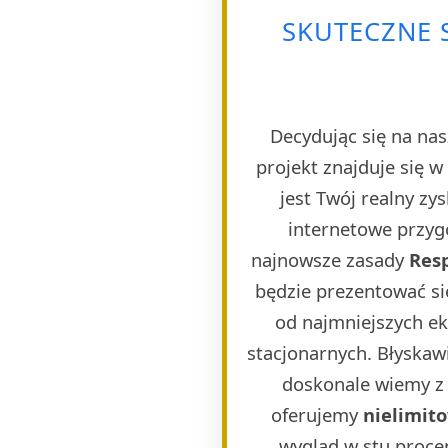
SKUTECZNE 
Decydując się na nas
projekt znajduje się 
jest Twój realny zy
internetowe przygo
najnowsze zasady
Res
będzie prezentować si
od najmniejszych e
stacjonarnych. Błyskaw
doskonale wiemy z 
oferujemy
nielimit
wygląd w stu proce