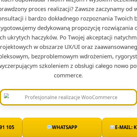
prawdzony proces realizacji? Zawsze zaczynamy od w 
onsultacji i bardzo dokładnego rozpoznania Twoich 
rzygotowujemy dedykowaną propozycję rozwiązania o
ch ukrytych haczyków. Po Twojej akceptacji natych
projektowych w obszarze UX/UI oraz zaawansowaneg
leksowym, bezproblemowym wdrożeniem, rygoryst
wyczerpującym szkoleniem z obsługi całego nowo po
commerce.
91 105
WHATSAPP
E-MAIL: