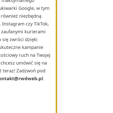
la maksymalnego
ukiwarki Google, w tym
 również niezbędną
 Instagram czy TikTok,
i zaufanymi kurierami
 się zwróci dzięki
 skuteczne kampanie
ościowy ruch na Twojej
b chcesz umówić się na
uż teraz! Zadzwoń pod
ontakt@rwdweb.pl
.