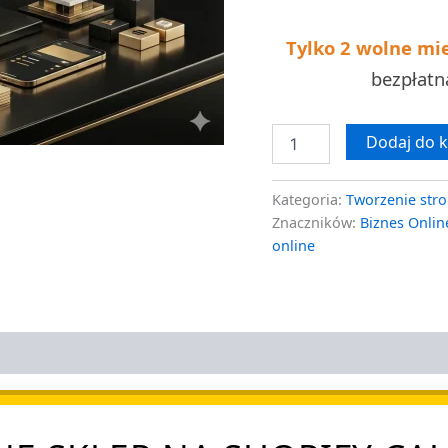
kosztów
Tylko 2 wolne mi
bezpłat
Dodaj do 
Kategoria:
Tworzenie stro
Znaczników:
Biznes Onlin
online