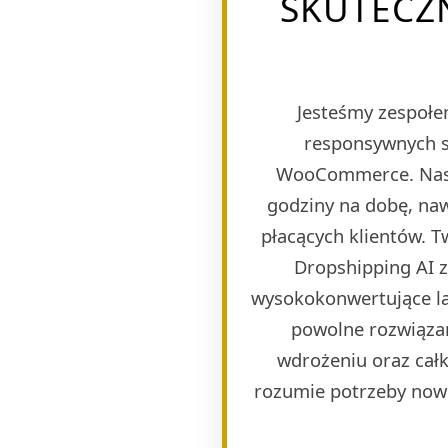
SKUTECZN
Jesteśmy zespołem
responsywnych s
WooCommerce. Naszy
godziny na dobę, naw
płacących klientów. 
Dropshipping AI 
wysokokonwertujące lan
powolne rozwiązan
wdrożeniu oraz całk
rozumie potrzeby now