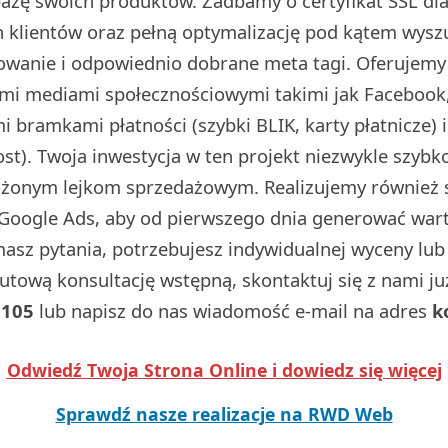
 bazę swoich produktów. Zadbamy o certyfikat SSL d
 klientów oraz pełną optymalizację pod kątem wysz
dowanie i odpowiednio dobrane meta tagi. Oferujemy
ymi mediami społecznościowymi takimi jak Facebook,
 bramkami płatności (szybki BLIK, karty płatnicze) 
t). Twoja inwestycja w ten projekt niezwykle szybko
ożonym lejkom sprzedażowym. Realizujemy również
Google Ads, aby od pierwszego dnia generować wart
 masz pytania, potrzebujesz indywidualnej wyceny lu
utową konsultację wstępną, skontaktuj się z nami j
 105
lub napisz do nas wiadomość e-mail na adres
k
Odwiedź Twoja Strona Online i dowiedz się więcej
Sprawdź nasze realizacje na RWD Web