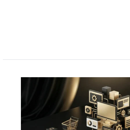
Przejdź
do
treści