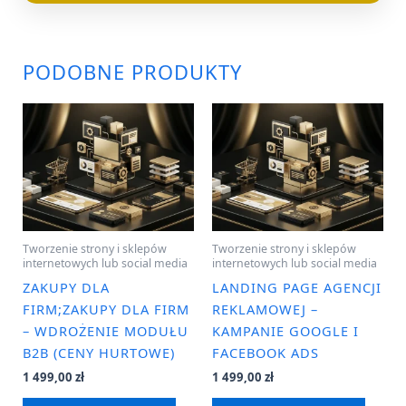
PODOBNE PRODUKTY
Tworzenie strony i sklepów
Tworzenie strony i sklepów
internetowych lub social media
internetowych lub social media
ZAKUPY DLA
LANDING PAGE AGENCJI
FIRM;ZAKUPY DLA FIRM
REKLAMOWEJ –
– WDROŻENIE MODUŁU
KAMPANIE GOOGLE I
B2B (CENY HURTOWE)
FACEBOOK ADS
1 499,00
zł
1 499,00
zł