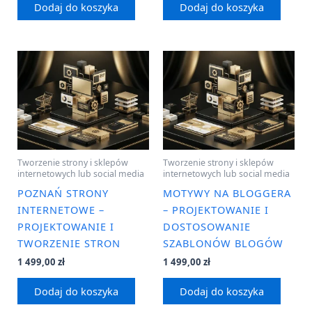
Dodaj do koszyka
Dodaj do koszyka
Tworzenie strony i sklepów
Tworzenie strony i sklepów
internetowych lub social media
internetowych lub social media
POZNAŃ STRONY
MOTYWY NA BLOGGERA
INTERNETOWE –
– PROJEKTOWANIE I
PROJEKTOWANIE I
DOSTOSOWANIE
TWORZENIE STRON
SZABLONÓW BLOGÓW
1 499,00
zł
1 499,00
zł
Dodaj do koszyka
Dodaj do koszyka