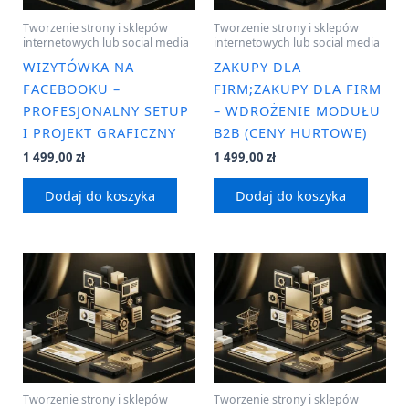
Tworzenie strony i sklepów
Tworzenie strony i sklepów
internetowych lub social media
internetowych lub social media
WIZYTÓWKA NA
ZAKUPY DLA
FACEBOOKU –
FIRM;ZAKUPY DLA FIRM
PROFESJONALNY SETUP
– WDROŻENIE MODUŁU
I PROJEKT GRAFICZNY
B2B (CENY HURTOWE)
1 499,00
zł
1 499,00
zł
Dodaj do koszyka
Dodaj do koszyka
Tworzenie strony i sklepów
Tworzenie strony i sklepów