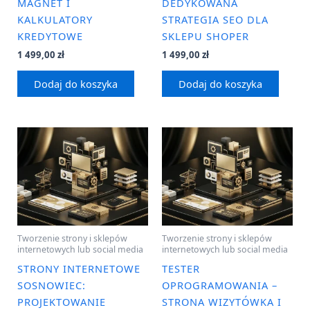
MAGNET I
DEDYKOWANA
KALKULATORY
STRATEGIA SEO DLA
KREDYTOWE
SKLEPU SHOPER
1 499,00
zł
1 499,00
zł
Dodaj do koszyka
Dodaj do koszyka
Tworzenie strony i sklepów
Tworzenie strony i sklepów
internetowych lub social media
internetowych lub social media
STRONY INTERNETOWE
TESTER
SOSNOWIEC:
OPROGRAMOWANIA –
PROJEKTOWANIE
STRONA WIZYTÓWKA I