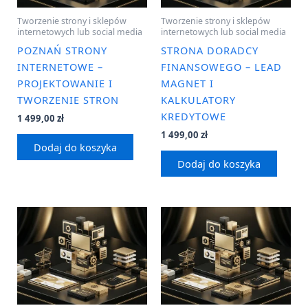
Tworzenie strony i sklepów
Tworzenie strony i sklepów
internetowych lub social media
internetowych lub social media
POZNAŃ STRONY
STRONA DORADCY
INTERNETOWE –
FINANSOWEGO – LEAD
PROJEKTOWANIE I
MAGNET I
TWORZENIE STRON
KALKULATORY
KREDYTOWE
1 499,00
zł
1 499,00
zł
Dodaj do koszyka
Dodaj do koszyka