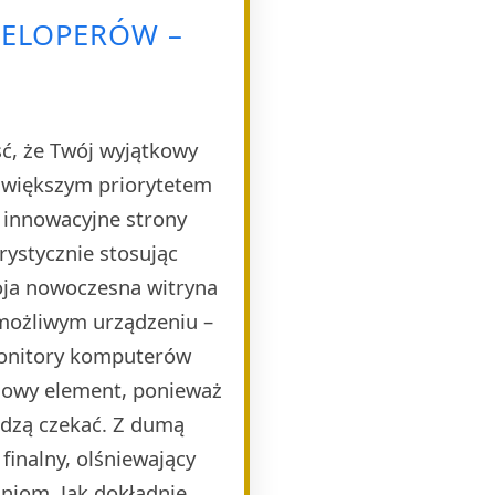
WELOPERÓW –
ść, że Twój wyjątkowy
ajwiększym priorytetem
e innowacyjne strony
rystycznie stosując
oja nowoczesna witryna
 możliwym urządzeniu –
monitory komputerów
czowy element, ponieważ
idzą czekać. Z dumą
finalny, olśniewający
niom. Jak dokładnie