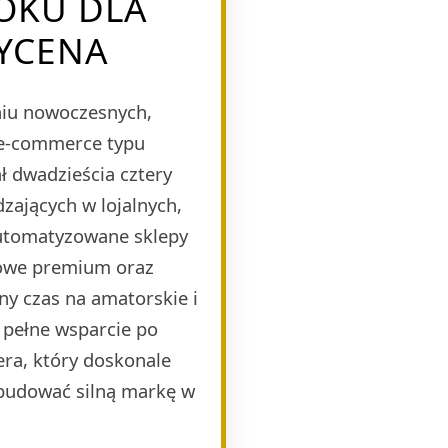
OKU DLA
YCENA
eniu nowoczesnych,
 e-commerce typu
 dwadzieścia cztery
zających w lojalnych,
automatyzowane sklepy
mowe premium oraz
ny czas na amatorskie i
 pełne wsparcie po
era, który doskonale
budować silną markę w