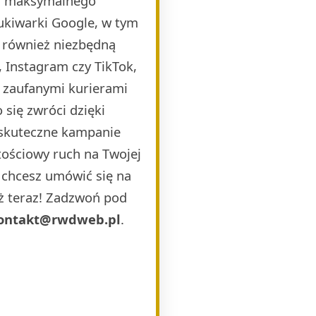
la maksymalnego
ukiwarki Google, w tym
 również niezbędną
 Instagram czy TikTok,
i zaufanymi kurierami
 się zwróci dzięki
 skuteczne kampanie
ościowy ruch na Twojej
b chcesz umówić się na
uż teraz! Zadzwoń pod
ontakt@rwdweb.pl
.