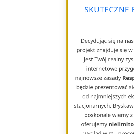
SKUTECZNE 
Decydując się na nas
projekt znajduje się 
jest Twój realny zy
internetowe przygo
najnowsze zasady
Res
będzie prezentować si
od najmniejszych e
stacjonarnych. Błyskaw
doskonale wiemy z 
oferujemy
nielimit
wygląd w stu proce