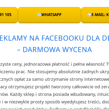
91 105
WHATSAPP
E-MAIL:
REKLAMY NA FACEBOOKU DLA 
– DARMOWA WYCENA
rzyste ceny, jednorazowa płatność i pełna własność 
czeniu prac. Nie stosujemy absolutnie żadnych uk
cznych opłat za samo utrzymanie strony internetow
cy otrzymujesz projekt tworzony całkowicie od zera
ów. Każdy sklep i strona posiada wbudowany, intuic
i w niezwykle prosty sposób wyedytujesz treści, do