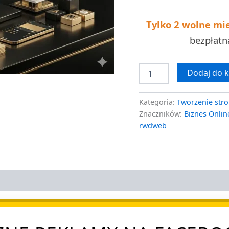
wycena
Tylko 2 wolne mi
bezpłat
Dodaj do 
Kategoria:
Tworzenie stro
Znaczników:
Biznes Onlin
rwdweb