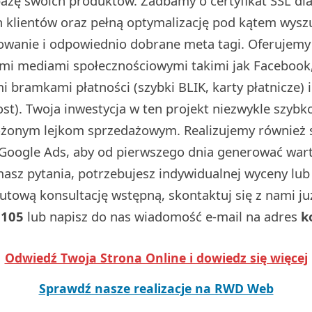
 bazę swoich produktów. Zadbamy o certyfikat SSL d
 klientów oraz pełną optymalizację pod kątem wysz
dowanie i odpowiednio dobrane meta tagi. Oferujemy
ymi mediami społecznościowymi takimi jak Facebook,
 bramkami płatności (szybki BLIK, karty płatnicze) 
t). Twoja inwestycja w ten projekt niezwykle szybko
ożonym lejkom sprzedażowym. Realizujemy również
Google Ads, aby od pierwszego dnia generować wart
 masz pytania, potrzebujesz indywidualnej wyceny lu
utową konsultację wstępną, skontaktuj się z nami j
 105
lub napisz do nas wiadomość e-mail na adres
k
Odwiedź Twoja Strona Online i dowiedz się więcej
Sprawdź nasze realizacje na RWD Web