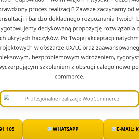
prawdzony proces realizacji? Zawsze zaczynamy od w 
onsultacji i bardzo dokładnego rozpoznania Twoich 
rzygotowujemy dedykowaną propozycję rozwiązania o
ch ukrytych haczyków. Po Twojej akceptacji natych
projektowych w obszarze UX/UI oraz zaawansowaneg
leksowym, bezproblemowym wdrożeniem, rygoryst
wyczerpującym szkoleniem z obsługi całego nowo po
commerce.
91 105
WHATSAPP
E-MAIL: