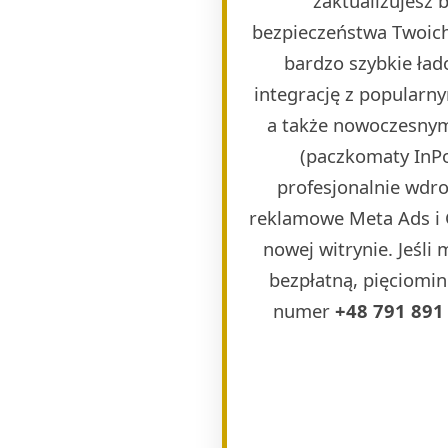
zaktualizujesz
bezpieczeństwa Twoich
bardzo szybkie ła
integrację z popularn
a także nowoczesnymi
(paczkomaty InPos
profesjonalnie wdr
reklamowe Meta Ads i 
nowej witrynie. Jeśli
bezpłatną, pięciomin
numer
+48 791 891