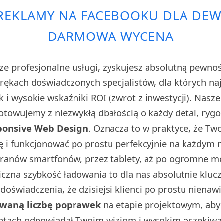
REKLAMY NA FACEBOOKU DLA DE
DARMOWA WYCENA
ze profesjonalne usługi, zyskujesz absolutną pewno
w rękach doświadczonych specjalistów, dla których n
sk i wysokie wskaźniki ROI (zwrot z inwestycji). Nasz
towujemy z niezwykłą dbałością o każdy detal, rygo
ponsive Web Design
. Oznacza to w praktyce, że Tw
ę i funkcjonować po prostu perfekcyjnie na każdym
kranów smartfonów, przez tablety, aż po ogromne 
iczna szybkość ładowania to dla nas absolutnie klu
doświadczenia, że dzisiejsi klienci po prostu nienaw
owaną liczbę poprawek
na etapie projektowym, aby 
ntach odpowiadał Twoim wizjom i wysokim oczekiwa