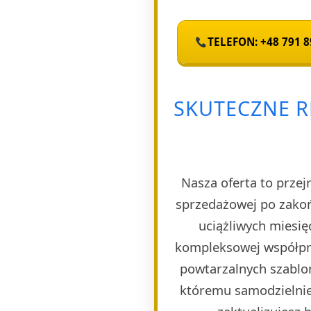
TELEFON: +48 791 8
SKUTECZNE 
Nasza oferta to przej
sprzedażowej po zakoń
uciążliwych miesię
kompleksowej współpra
powtarzalnych szablon
któremu samodzielnie 