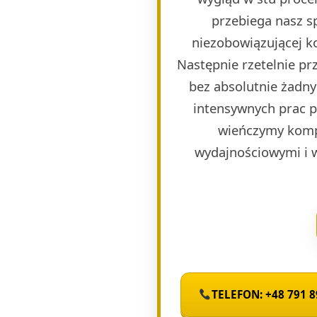
przebiega nasz s
niezobowiązującej k
Następnie rzetelnie p
bez absolutnie żadny
intensywnych prac 
wieńczymy komp
wydajnościowymi i 
TELEFON: +48 791 8