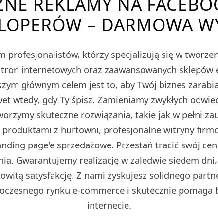
ZNE REKLAMY NA FACEBO
LOPERÓW – DARMOWA W
 profesjonalistów, którzy specjalizują się w tworz
tron internetowych oraz zaawansowanych sklepów
m głównym celem jest to, aby Twój biznes zarabiał
et wtedy, gdy Ty śpisz. Zamieniamy zwykłych odwied
Tworzymy skuteczne rozwiązania, takie jak w pełni z
z produktami z hurtowni, profesjonalne witryny fir
ding page'e sprzedażowe. Przestań tracić swój cen
ia. Gwarantujemy realizację w zaledwie siedem dni,
owitą satysfakcję. Z nami zyskujesz solidnego partn
oczesnego rynku e-commerce i skutecznie pomaga 
internecie.