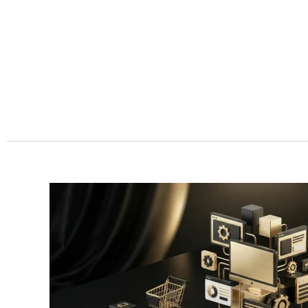
Przejdź
do
treści