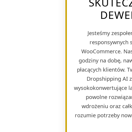
SKUTEC
DEWE
Jesteśmy zespołem
responsywnych s
WooCommerce. Naszy
godziny na dobę, naw
płacących klientów. 
Dropshipping AI 
wysokokonwertujące lan
powolne rozwiązan
wdrożeniu oraz całk
rozumie potrzeby now