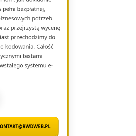
pełni bezpłatnej,
biznesowych potrzeb.
raz przejrzystą wycenę
miast przechodzimy do
o kodowania. Całość
ycznymi testami
wstałego systemu e-
 KONTAKT@RWDWEB.PL