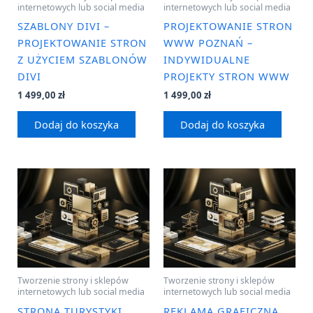
internetowych lub social media
internetowych lub social media
SZABLONY DIVI –
PROJEKTOWANIE STRON
PROJEKTOWANIE STRON
WWW POZNAŃ –
Z UŻYCIEM SZABLONÓW
INDYWIDUALNE
DIVI
PROJEKTY STRON WWW
1 499,00
zł
1 499,00
zł
Dodaj do koszyka
Dodaj do koszyka
Tworzenie strony i sklepów
Tworzenie strony i sklepów
internetowych lub social media
internetowych lub social media
STRONA TURYSTYKI
REKLAMA GRAFICZNA