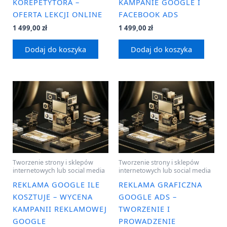
KOREPETYTORA –
KAMPANIE GOOGLE I
OFERTA LEKCJI ONLINE
FACEBOOK ADS
1 499,00
zł
1 499,00
zł
Dodaj do koszyka
Dodaj do koszyka
Tworzenie strony i sklepów
Tworzenie strony i sklepów
internetowych lub social media
internetowych lub social media
REKLAMA GOOGLE ILE
REKLAMA GRAFICZNA
KOSZTUJE – WYCENA
GOOGLE ADS –
KAMPANII REKLAMOWEJ
TWORZENIE I
GOOGLE
PROWADZENIE