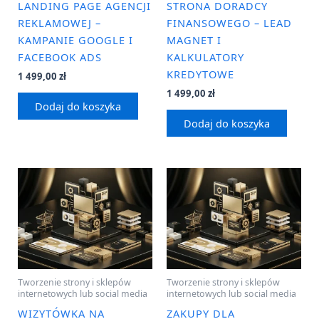
LANDING PAGE AGENCJI
STRONA DORADCY
REKLAMOWEJ –
FINANSOWEGO – LEAD
KAMPANIE GOOGLE I
MAGNET I
FACEBOOK ADS
KALKULATORY
KREDYTOWE
1 499,00
zł
1 499,00
zł
Dodaj do koszyka
Dodaj do koszyka
Tworzenie strony i sklepów
Tworzenie strony i sklepów
internetowych lub social media
internetowych lub social media
WIZYTÓWKA NA
ZAKUPY DLA