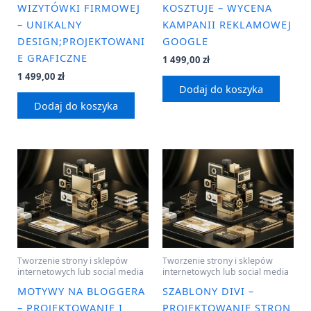
WIZYTÓWKI FIRMOWEJ
KOSZTUJE – WYCENA
– UNIKALNY
KAMPANII REKLAMOWEJ
DESIGN;PROJEKTOWANI
GOOGLE
E GRAFICZNE
1 499,00
zł
1 499,00
zł
Dodaj do koszyka
Dodaj do koszyka
Tworzenie strony i sklepów
Tworzenie strony i sklepów
internetowych lub social media
internetowych lub social media
MOTYWY NA BLOGGERA
SZABLONY DIVI –
– PROJEKTOWANIE I
PROJEKTOWANIE STRON