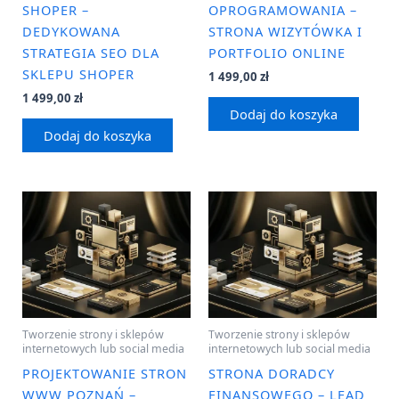
SHOPER –
OPROGRAMOWANIA –
DEDYKOWANA
STRONA WIZYTÓWKA I
STRATEGIA SEO DLA
PORTFOLIO ONLINE
SKLEPU SHOPER
1 499,00
zł
1 499,00
zł
Dodaj do koszyka
Dodaj do koszyka
Tworzenie strony i sklepów
Tworzenie strony i sklepów
internetowych lub social media
internetowych lub social media
PROJEKTOWANIE STRON
STRONA DORADCY
WWW POZNAŃ –
FINANSOWEGO – LEAD