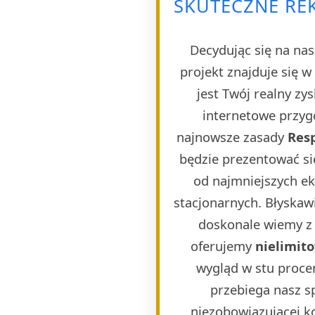
SKUTECZNE REK
Decydując się na nas
projekt znajduje się 
jest Twój realny zy
internetowe przygo
najnowsze zasady
Res
będzie prezentować si
od najmniejszych e
stacjonarnych. Błyskaw
doskonale wiemy z 
oferujemy
nielimit
wygląd w stu proce
przebiega nasz s
niezobowiązującej k