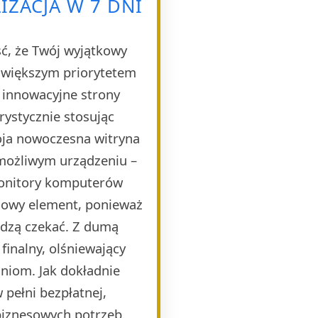
IZACJA W 7 DNI
ść, że Twój wyjątkowy
ajwiększym priorytetem
e innowacyjne strony
rystycznie stosując
oja nowoczesna witryna
 możliwym urządzeniu –
monitory komputerów
czowy element, ponieważ
idzą czekać. Z dumą
finalny, olśniewający
niom. Jak dokładnie
pełni bezpłatnej,
biznesowych potrzeb.