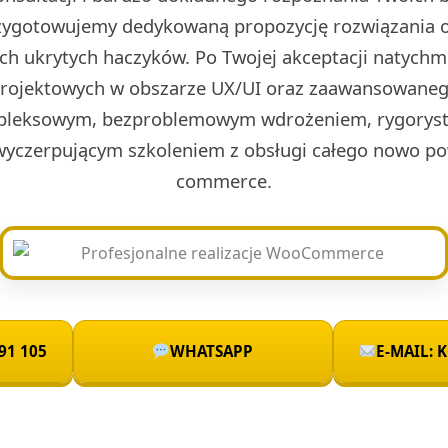
rzygotowujemy dedykowaną propozycję rozwiązania o
ch ukrytych haczyków. Po Twojej akceptacji natych
projektowych w obszarze UX/UI oraz zaawansowaneg
leksowym, bezproblemowym wdrożeniem, rygoryst
wyczerpującym szkoleniem z obsługi całego nowo po
commerce.
91 105
WHATSAPP
E-MAIL: