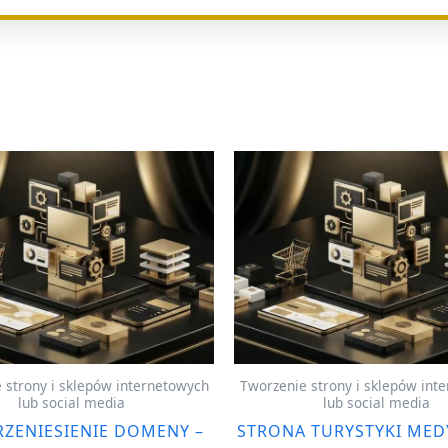
 strony i sklepów internetowych
Tworzenie strony i sklepów int
lub social media
lub social media
RZENIESIENIE DOMENY –
STRONA TURYSTYKI MEDY