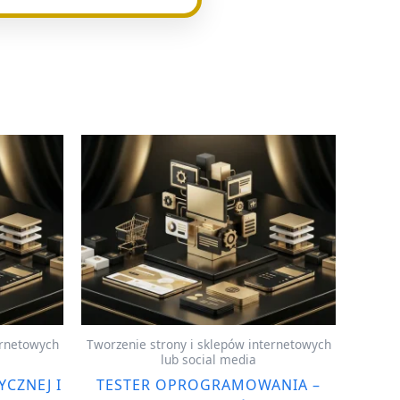
ernetowych
Tworzenie strony i sklepów internetowych
lub social media
CZNEJ I
TESTER OPROGRAMOWANIA –