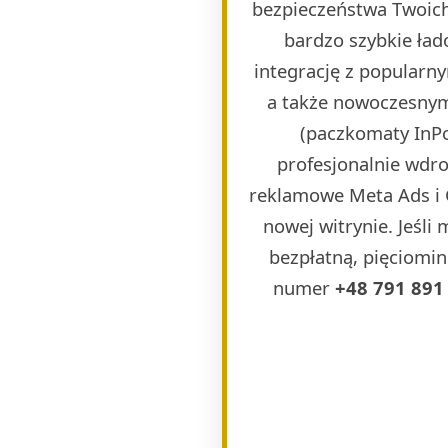
bezpieczeństwa Twoich
bardzo szybkie ła
integrację z popularn
a także nowoczesnymi
(paczkomaty InPos
profesjonalnie wdr
reklamowe Meta Ads i 
nowej witrynie. Jeśli
bezpłatną, pięciomin
numer
+48 791 891