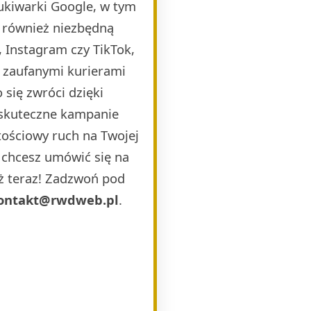
ukiwarki Google, w tym
 również niezbędną
 Instagram czy TikTok,
i zaufanymi kurierami
 się zwróci dzięki
 skuteczne kampanie
ościowy ruch na Twojej
b chcesz umówić się na
uż teraz! Zadzwoń pod
ontakt@rwdweb.pl
.