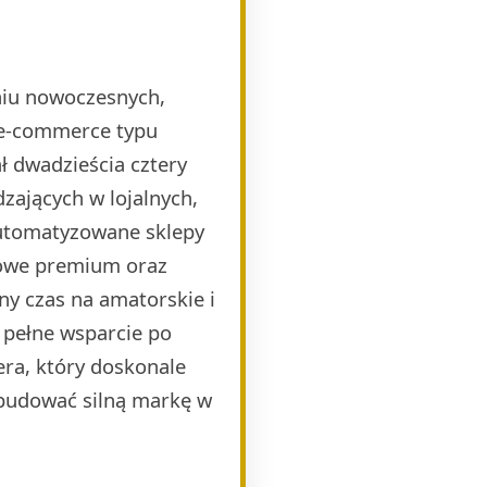
eniu nowoczesnych,
 e-commerce typu
 dwadzieścia cztery
zających w lojalnych,
automatyzowane sklepy
mowe premium oraz
ny czas na amatorskie i
 pełne wsparcie po
era, który doskonale
budować silną markę w