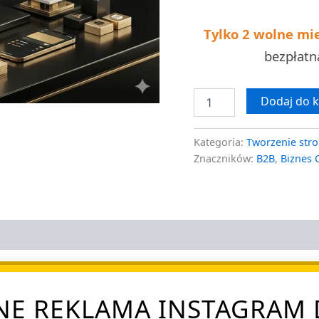
7
dni
Tylko 2 wolne mi
bezpłat
Dodaj do 
Kategoria:
Tworzenie stro
Znaczników:
B2B
,
Biznes 
NE REKLAMA INSTAGRAM D