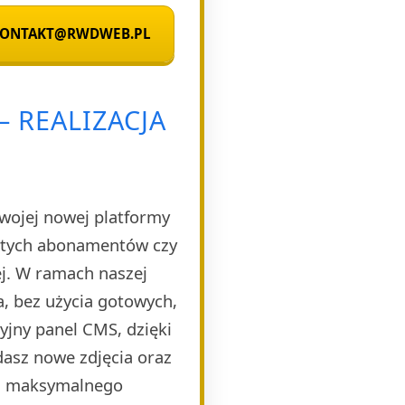
 KONTAKT@RWDWEB.PL
 REALIZACJA
Twojej nowej platformy
rytych abonamentów czy
ej. W ramach naszej
, bez użycia gotowych,
yjny panel CMS, dzięki
dasz nowe zdjęcia oraz
la maksymalnego