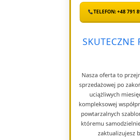
TELEFON: +48 791 8
SKUTECZNE 
Nasza oferta to przej
sprzedażowej po zakoń
uciążliwych miesię
kompleksowej współpra
powtarzalnych szablon
któremu samodzielnie 
zaktualizujesz