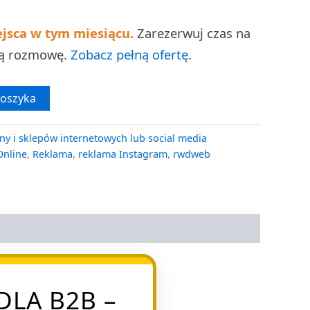
ejsca w tym miesiącu.
Zarezerwuj czas na
ną rozmowę.
Zobacz pełną ofertę
.
koszyka
ny i sklepów internetowych lub social media
Online
,
Reklama
,
reklama Instagram
,
rwdweb
LA B2B –