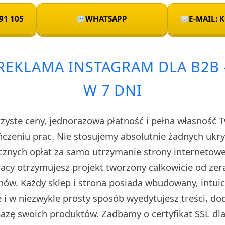
91 105
WHATSAPP
E-MAIL:
REKLAMA INSTAGRAM DLA B2B –
W 7 DNI
rzyste ceny, jednorazowa płatność i pełna własność 
czeniu prac. Nie stosujemy absolutnie żadnych uk
cznych opłat za samo utrzymanie strony internetow
cy otrzymujesz projekt tworzony całkowicie od zera
ów. Każdy sklep i strona posiada wbudowany, intuic
i w niezwykle prosty sposób wyedytujesz treści, do
 bazę swoich produktów. Zadbamy o certyfikat SSL d