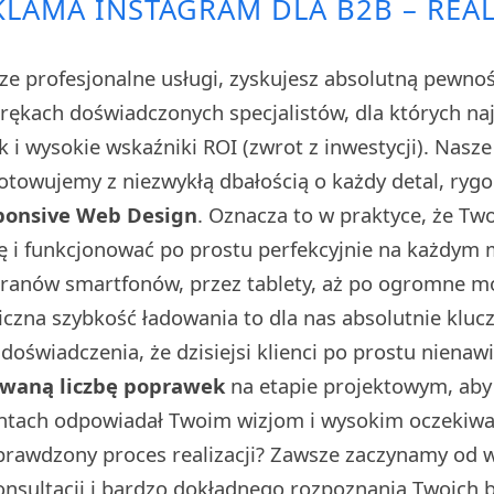
LAMA INSTAGRAM DLA B2B – REAL
ze profesjonalne usługi, zyskujesz absolutną pewno
w rękach doświadczonych specjalistów, dla których n
sk i wysokie wskaźniki ROI (zwrot z inwestycji). Nasz
towujemy z niezwykłą dbałością o każdy detal, rygo
ponsive Web Design
. Oznacza to w praktyce, że Tw
ę i funkcjonować po prostu perfekcyjnie na każdym
kranów smartfonów, przez tablety, aż po ogromne 
iczna szybkość ładowania to dla nas absolutnie klu
doświadczenia, że dzisiejsi klienci po prostu nienaw
owaną liczbę poprawek
na etapie projektowym, aby 
ntach odpowiadał Twoim wizjom i wysokim oczekiwa
prawdzony proces realizacji? Zawsze zaczynamy od w 
onsultacji i bardzo dokładnego rozpoznania Twoich 