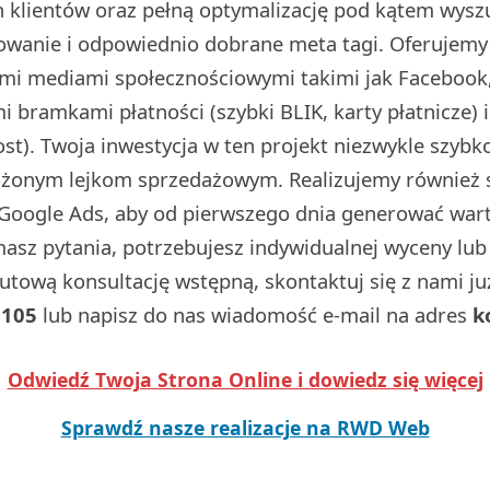
 klientów oraz pełną optymalizację pod kątem wysz
dowanie i odpowiednio dobrane meta tagi. Oferujemy
ymi mediami społecznościowymi takimi jak Facebook,
 bramkami płatności (szybki BLIK, karty płatnicze) 
t). Twoja inwestycja w ten projekt niezwykle szybko
ożonym lejkom sprzedażowym. Realizujemy również
Google Ads, aby od pierwszego dnia generować wart
 masz pytania, potrzebujesz indywidualnej wyceny lu
utową konsultację wstępną, skontaktuj się z nami j
 105
lub napisz do nas wiadomość e-mail na adres
k
Odwiedź Twoja Strona Online i dowiedz się więcej
Sprawdź nasze realizacje na RWD Web