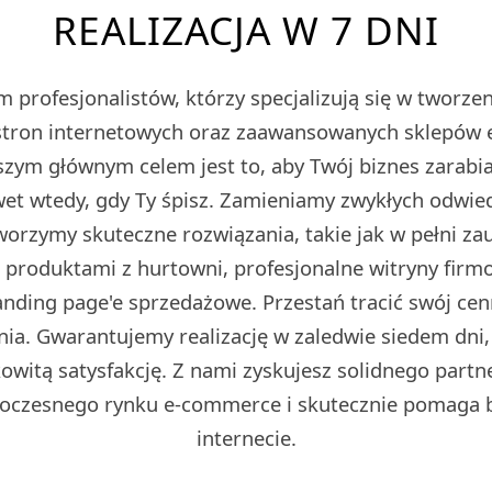
REALIZACJA W 7 DNI
 profesjonalistów, którzy specjalizują się w tworz
tron internetowych oraz zaawansowanych sklepów
m głównym celem jest to, aby Twój biznes zarabiał
et wtedy, gdy Ty śpisz. Zamieniamy zwykłych odwied
Tworzymy skuteczne rozwiązania, takie jak w pełni z
z produktami z hurtowni, profesjonalne witryny fir
ding page'e sprzedażowe. Przestań tracić swój cen
ia. Gwarantujemy realizację w zaledwie siedem dni,
owitą satysfakcję. Z nami zyskujesz solidnego partn
oczesnego rynku e-commerce i skutecznie pomaga 
internecie.