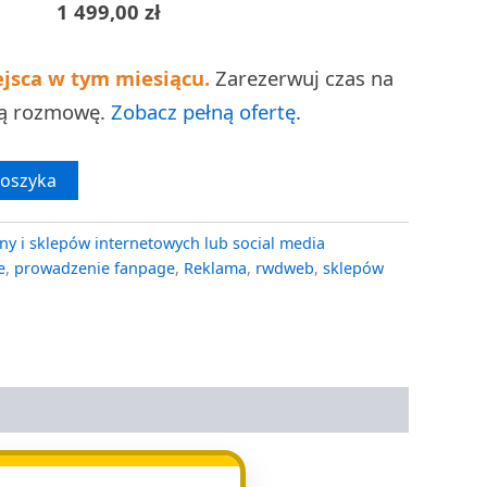
1 499,00
zł
ejsca w tym miesiącu.
Zarezerwuj czas na
ną rozmowę.
Zobacz pełną ofertę
.
koszyka
ny i sklepów internetowych lub social media
e
,
prowadzenie fanpage
,
Reklama
,
rwdweb
,
sklepów