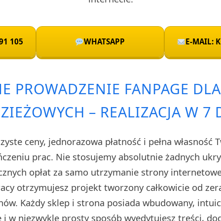
91 105
WHATSAPP
E-MAIL:
E PROWADZENIE FANPAGE DL
ZIEŻOWYCH – REALIZACJA W 7 
rzyste ceny, jednorazowa płatność i pełna własność 
czeniu prac. Nie stosujemy absolutnie żadnych uk
cznych opłat za samo utrzymanie strony internetow
cy otrzymujesz projekt tworzony całkowicie od zera
ów. Każdy sklep i strona posiada wbudowany, intuic
i w niezwykle prosty sposób wyedytujesz treści, do