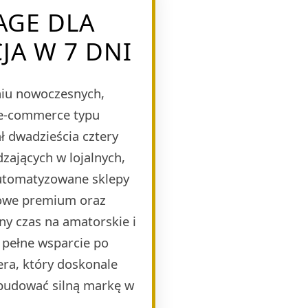
AGE DLA
JA W 7 DNI
eniu nowoczesnych,
 e-commerce typu
 dwadzieścia cztery
zających w lojalnych,
automatyzowane sklepy
mowe premium oraz
ny czas na amatorskie i
 pełne wsparcie po
era, który doskonale
budować silną markę w