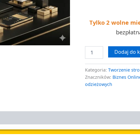
w
7
dni
Tylko 2 wolne mi
bezpłat
Dodaj do 
Kategoria:
Tworzenie stro
Znaczników:
Biznes Onlin
odzieżowych