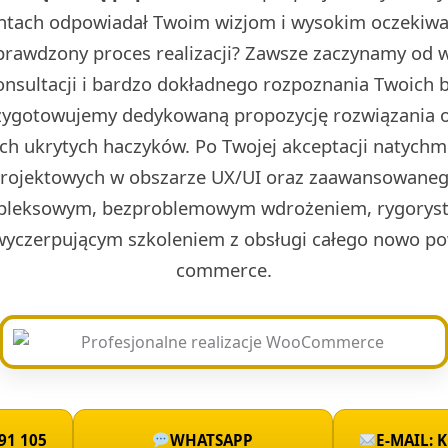
ntach odpowiadał Twoim wizjom i wysokim oczekiwa
prawdzony proces realizacji? Zawsze zaczynamy od w 
onsultacji i bardzo dokładnego rozpoznania Twoich 
rzygotowujemy dedykowaną propozycję rozwiązania o
ch ukrytych haczyków. Po Twojej akceptacji natych
projektowych w obszarze UX/UI oraz zaawansowaneg
leksowym, bezproblemowym wdrożeniem, rygoryst
wyczerpującym szkoleniem z obsługi całego nowo po
commerce.
91 105
WHATSAPP
E-MAIL: