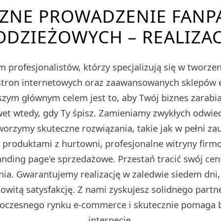
ZNE PROWADZENIE FANP
DZIEŻOWYCH – REALIZAC
 profesjonalistów, którzy specjalizują się w tworz
tron internetowych oraz zaawansowanych sklepów
m głównym celem jest to, aby Twój biznes zarabiał
et wtedy, gdy Ty śpisz. Zamieniamy zwykłych odwied
Tworzymy skuteczne rozwiązania, takie jak w pełni z
z produktami z hurtowni, profesjonalne witryny fir
ding page'e sprzedażowe. Przestań tracić swój cen
ia. Gwarantujemy realizację w zaledwie siedem dni,
owitą satysfakcję. Z nami zyskujesz solidnego partn
oczesnego rynku e-commerce i skutecznie pomaga 
internecie.