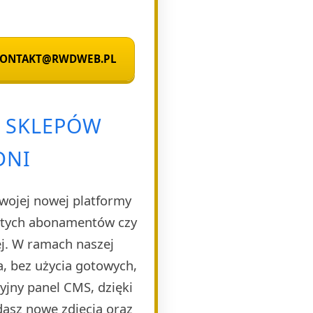
 KONTAKT@RWDWEB.PL
A SKLEPÓW
DNI
Twojej nowej platformy
rytych abonamentów czy
ej. W ramach naszej
, bez użycia gotowych,
yjny panel CMS, dzięki
dasz nowe zdjęcia oraz