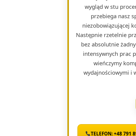
wygląd w stu proce
przebiega nasz s
niezobowiązującej k
Następnie rzetelnie p
bez absolutnie żadny
intensywnych prac 
wieńczymy komp
wydajnościowymi i 
TELEFON: +48 791 8