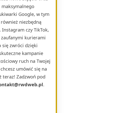
la maksymalnego
ukiwarki Google, w tym
 również niezbędną
 Instagram czy TikTok,
i zaufanymi kurierami
 się zwróci dzięki
 skuteczne kampanie
ościowy ruch na Twojej
b chcesz umówić się na
uż teraz! Zadzwoń pod
ontakt@rwdweb.pl
.