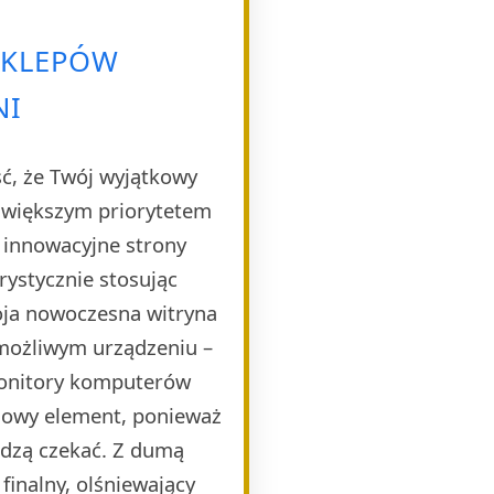
SKLEPÓW
NI
ść, że Twój wyjątkowy
ajwiększym priorytetem
e innowacyjne strony
rystycznie stosując
oja nowoczesna witryna
 możliwym urządzeniu –
monitory komputerów
czowy element, ponieważ
idzą czekać. Z dumą
finalny, olśniewający