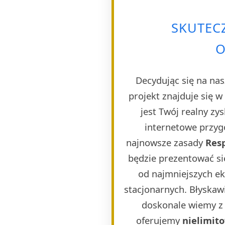
SKUTEC
O
Decydując się na nas
projekt znajduje się 
jest Twój realny zy
internetowe przygo
najnowsze zasady
Res
będzie prezentować si
od najmniejszych e
stacjonarnych. Błyskaw
doskonale wiemy z 
oferujemy
nielimit