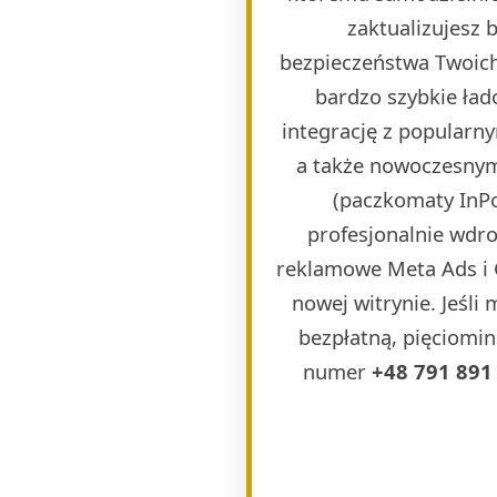
zaktualizujesz
bezpieczeństwa Twoich
bardzo szybkie ła
integrację z popularn
a także nowoczesnymi
(paczkomaty InPos
profesjonalnie wdr
reklamowe Meta Ads i 
nowej witrynie. Jeśli
bezpłatną, pięciomin
numer
+48 791 891