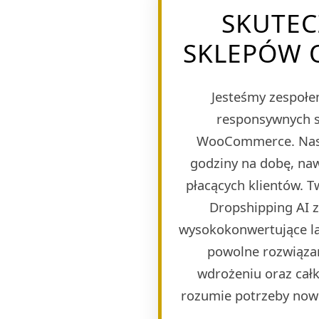
SKUTEC
SKLEPÓW O
Jesteśmy zespołem
responsywnych s
WooCommerce. Naszy
godziny na dobę, naw
płacących klientów. 
Dropshipping AI 
wysokokonwertujące lan
powolne rozwiązan
wdrożeniu oraz całk
rozumie potrzeby now