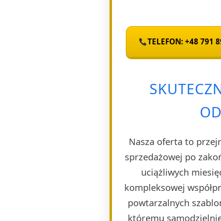
TELEFON: +48 791 8
SKUTECZN
OD
Nasza oferta to przej
sprzedażowej po zakoń
uciążliwych miesię
kompleksowej współpra
powtarzalnych szablon
któremu samodzielnie 