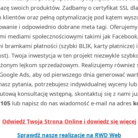
 bazę swoich produktów. Zadbamy o certyfikat SSL d
 klientów oraz pełną optymalizację pod kątem wysz
dowanie i odpowiednio dobrane meta tagi. Oferujemy
ymi mediami społecznościowymi takimi jak Facebook,
 bramkami płatności (szybki BLIK, karty płatnicze) 
t). Twoja inwestycja w ten projekt niezwykle szybko
ożonym lejkom sprzedażowym. Realizujemy również
Google Ads, aby od pierwszego dnia generować wart
 masz pytania, potrzebujesz indywidualnej wyceny lu
utową konsultację wstępną, skontaktuj się z nami j
 105
lub napisz do nas wiadomość e-mail na adres
k
Odwiedź Twoja Strona Online i dowiedz się więcej
Sprawdź nasze realizacje na RWD Web