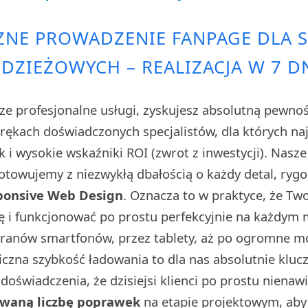
ZNE PROWADZENIE FANPAGE DLA 
DZIEŻOWYCH – REALIZACJA W 7 D
ze profesjonalne usługi, zyskujesz absolutną pewno
w rękach doświadczonych specjalistów, dla których n
sk i wysokie wskaźniki ROI (zwrot z inwestycji). Nasz
towujemy z niezwykłą dbałością o każdy detal, rygo
ponsive Web Design
. Oznacza to w praktyce, że Tw
ę i funkcjonować po prostu perfekcyjnie na każdym
kranów smartfonów, przez tablety, aż po ogromne 
iczna szybkość ładowania to dla nas absolutnie klu
doświadczenia, że dzisiejsi klienci po prostu nienaw
owaną liczbę poprawek
na etapie projektowym, aby 