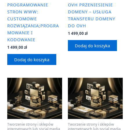
PROGRAMOWANIE
OVH PRZENIESIENIE
STRON WWW:
DOMENY – USŁUGA
CUSTOMOWE
TRANSFERU DOMENY
ROZWIĄZANIA;PROGRA
DO OVH
MOWANIE I
1 499,00
zł
KODOWANIE
Dodaj do koszyka
1 499,00
zł
Dodaj do koszyka
Tworzenie strony i sklepów
Tworzenie strony i sklepów
internetowych lub social media
internetowych lub social media