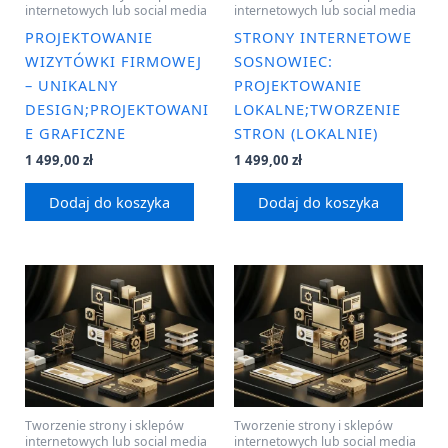
internetowych lub social media
internetowych lub social media
PROJEKTOWANIE
STRONY INTERNETOWE
WIZYTÓWKI FIRMOWEJ
SOSNOWIEC:
– UNIKALNY
PROJEKTOWANIE
DESIGN;PROJEKTOWANI
LOKALNE;TWORZENIE
E GRAFICZNE
STRON (LOKALNIE)
1 499,00
zł
1 499,00
zł
Dodaj do koszyka
Dodaj do koszyka
Tworzenie strony i sklepów
Tworzenie strony i sklepów
internetowych lub social media
internetowych lub social media