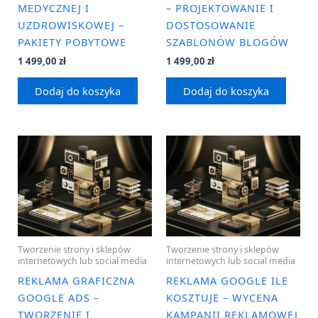
MEDYCZNEJ I
– PROJEKTOWANIE I
UZDROWISKOWEJ –
DOSTOSOWANIE
PAKIETY POBYTOWE
SZABLONÓW BLOGÓW
1 499,00
zł
1 499,00
zł
Dodaj do koszyka
Dodaj do koszyka
Tworzenie strony i sklepów
Tworzenie strony i sklepów
internetowych lub social media
internetowych lub social media
REKLAMA GRAFICZNA
REKLAMA GOOGLE ILE
GOOGLE ADS –
KOSZTUJE – WYCENA
TWORZENIE I
KAMPANII REKLAMOWEJ