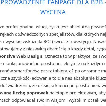
 PROWADZENIE FANPAGE DLA B2B
WYCENA
ze profesjonalne usługi, zyskujesz absolutną pewno
w rękach doświadczonych specjalistów, dla których n
sk i wysokie wskaźniki ROI (zwrot z inwestycji). Nasz
towujemy z niezwykłą dbałością o każdy detal, rygo
ponsive Web Design
. Oznacza to w praktyce, że Tw
ę i funkcjonować po prostu perfekcyjnie na każdym
kranów smartfonów, przez tablety, aż po ogromne 
iczna szybkość ładowania to dla nas absolutnie klu
doświadczenia, że dzisiejsi klienci po prostu nienaw
owaną liczbę poprawek
na etapie projektowym, aby 
ntach odpowiadał Twoim wizjom i wysokim oczekiwa