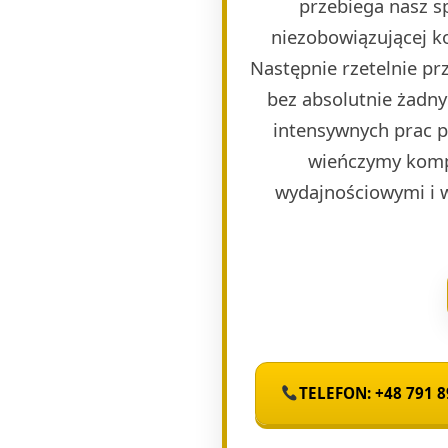
przebiega nasz s
niezobowiązującej k
Następnie rzetelnie p
bez absolutnie żadny
intensywnych prac 
wieńczymy komp
wydajnościowymi i 
TELEFON: +48 791 8