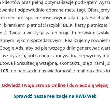
 klientów oraz pełną optymalizację pod kątem wysz
dowanie i odpowiednio dobrane meta tagi. Oferujemy
ymi mediami społecznościowymi takimi jak Facebook,
 bramkami płatności (szybki BLIK, karty płatnicze) 
t). Twoja inwestycja w ten projekt niezwykle szybko
ożonym lejkom sprzedażowym. Realizujemy również
Google Ads, aby od pierwszego dnia generować wart
 masz pytania, potrzebujesz indywidualnej wyceny lu
utową konsultację wstępną, skontaktuj się z nami j
 105
lub napisz do nas wiadomość e-mail na adres
k
Odwiedź Twoja Strona Online i dowiedz się więcej
Sprawdź nasze realizacje na RWD Web