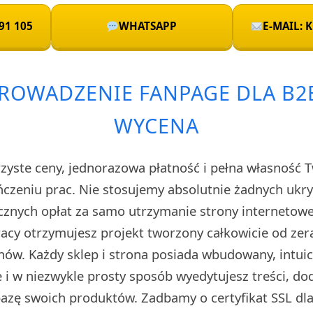
91 105
WHATSAPP
E-MAIL:
ROWADZENIE FANPAGE DLA B
WYCENA
rzyste ceny, jednorazowa płatność i pełna własność 
czeniu prac. Nie stosujemy absolutnie żadnych uk
cznych opłat za samo utrzymanie strony internetow
cy otrzymujesz projekt tworzony całkowicie od zera
ów. Każdy sklep i strona posiada wbudowany, intuic
i w niezwykle prosty sposób wyedytujesz treści, do
 bazę swoich produktów. Zadbamy o certyfikat SSL d