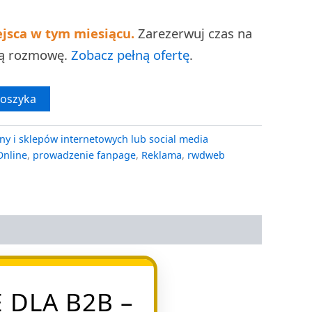
ejsca w tym miesiącu.
Zarezerwuj czas na
ną rozmowę.
Zobacz pełną ofertę
.
koszyka
ny i sklepów internetowych lub social media
Online
,
prowadzenie fanpage
,
Reklama
,
rwdweb
DLA B2B –