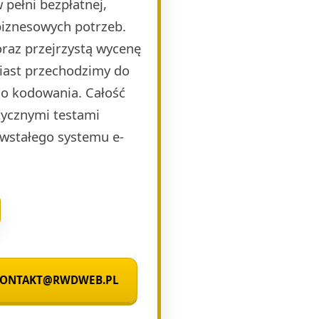
pełni bezpłatnej,
biznesowych potrzeb.
raz przejrzystą wycenę
miast przechodzimy do
o kodowania. Całość
ycznymi testami
wstałego systemu e-
 KONTAKT@RWDWEB.PL