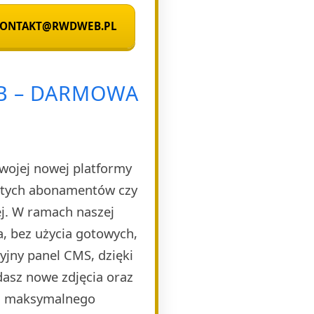
 KONTAKT@RWDWEB.PL
2B – DARMOWA
Twojej nowej platformy
rytych abonamentów czy
ej. W ramach naszej
, bez użycia gotowych,
yjny panel CMS, dzięki
dasz nowe zdjęcia oraz
la maksymalnego