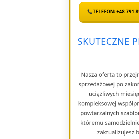
TELEFON: +48 791 8
SKUTECZNE P
Nasza oferta to przej
sprzedażowej po zakoń
uciążliwych miesię
kompleksowej współpra
powtarzalnych szablon
któremu samodzielnie 
zaktualizujesz