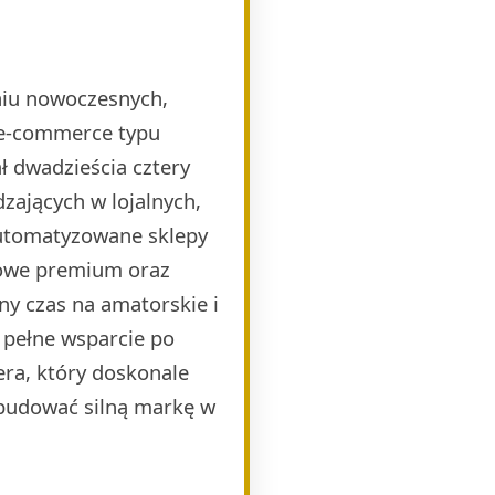
eniu nowoczesnych,
 e-commerce typu
 dwadzieścia cztery
zających w lojalnych,
automatyzowane sklepy
mowe premium oraz
ny czas na amatorskie i
 pełne wsparcie po
era, który doskonale
budować silną markę w