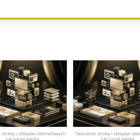
 strony i sklepów internetowych
Tworzenie strony i sklepów int
lub social media
lub social media