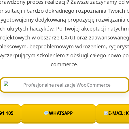
prawdzony proces realizacji? Zawsze zaczynamy od w 
onsultacji i bardzo dokładnego rozpoznania Twoich 
rzygotowujemy dedykowaną propozycję rozwiązania o
ch ukrytych haczyków. Po Twojej akceptacji natych
projektowych w obszarze UX/UI oraz zaawansowaneg
leksowym, bezproblemowym wdrożeniem, rygoryst
wyczerpującym szkoleniem z obsługi całego nowo po
commerce.
91 105
WHATSAPP
E-MAIL: