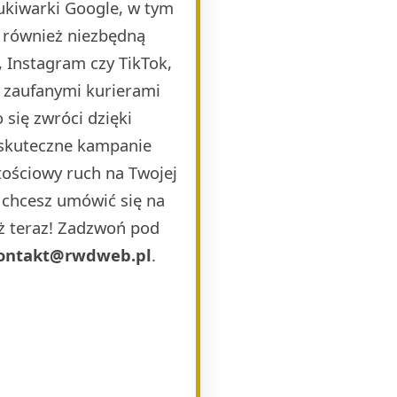
ukiwarki Google, w tym
 również niezbędną
 Instagram czy TikTok,
i zaufanymi kurierami
 się zwróci dzięki
 skuteczne kampanie
ościowy ruch na Twojej
b chcesz umówić się na
uż teraz! Zadzwoń pod
ontakt@rwdweb.pl
.