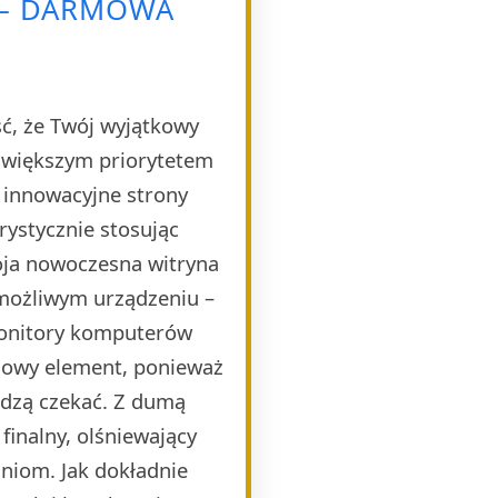
 – DARMOWA
ść, że Twój wyjątkowy
ajwiększym priorytetem
e innowacyjne strony
rystycznie stosując
oja nowoczesna witryna
 możliwym urządzeniu –
monitory komputerów
czowy element, ponieważ
idzą czekać. Z dumą
finalny, olśniewający
niom. Jak dokładnie