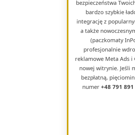
bezpieczeństwa Twoich
bardzo szybkie ła
integrację z popularn
a także nowoczesnymi
(paczkomaty InPos
profesjonalnie wdr
reklamowe Meta Ads i 
nowej witrynie. Jeśli
bezpłatną, pięciomin
numer
+48 791 891