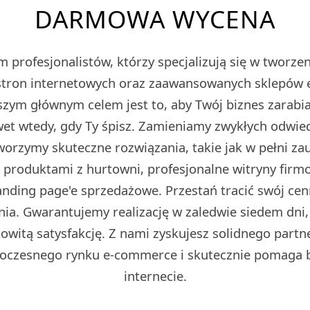
DARMOWA WYCENA
 profesjonalistów, którzy specjalizują się w tworz
tron internetowych oraz zaawansowanych sklepów
m głównym celem jest to, aby Twój biznes zarabiał
et wtedy, gdy Ty śpisz. Zamieniamy zwykłych odwied
Tworzymy skuteczne rozwiązania, takie jak w pełni z
z produktami z hurtowni, profesjonalne witryny fir
ding page'e sprzedażowe. Przestań tracić swój cen
ia. Gwarantujemy realizację w zaledwie siedem dni,
owitą satysfakcję. Z nami zyskujesz solidnego partn
oczesnego rynku e-commerce i skutecznie pomaga 
internecie.