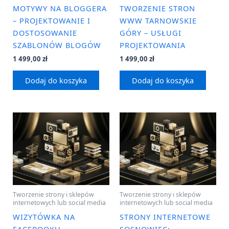
MOTYWY NA BLOGGERA
TWORZENIE STRON
– PROJEKTOWANIE I
WWW TARNOWSKIE
DOSTOSOWANIE
GÓRY – USŁUGI
SZABLONÓW BLOGÓW
PROJEKTOWANIA
1 499,00
zł
1 499,00
zł
Dodaj do koszyka
Dodaj do koszyka
Tworzenie strony i sklepów
Tworzenie strony i sklepów
internetowych lub social media
internetowych lub social media
WIZYTÓWKA NA
STRONY INTERNETOWE
FACEBOOKU –
SOSNOWIEC: