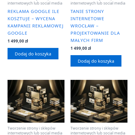
internetowych lub social media
internetowych lub social media
REKLAMA GOOGLE ILE
TANIE STRONY
KOSZTUJE – WYCENA
INTERNETOWE
KAMPANII REKLAMOWEJ
WROCŁAW –
GOOGLE
PROJEKTOWANIE DLA
MAŁYCH FIRM
1 499,00
zł
1 499,00
zł
Dodaj do koszyka
Dodaj do koszyka
Tworzenie strony i sklepów
Tworzenie strony i sklepów
internetowych lub social media
internetowych lub social media