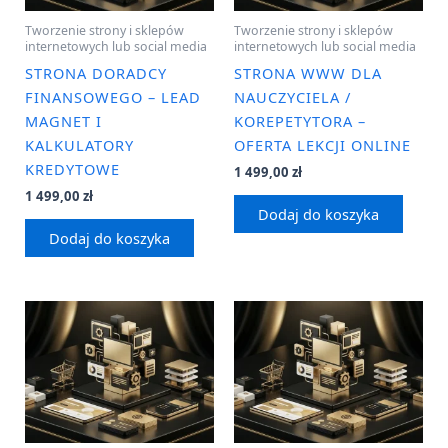
Tworzenie strony i sklepów
Tworzenie strony i sklepów
internetowych lub social media
internetowych lub social media
STRONA DORADCY
STRONA WWW DLA
FINANSOWEGO – LEAD
NAUCZYCIELA /
MAGNET I
KOREPETYTORA –
KALKULATORY
OFERTA LEKCJI ONLINE
KREDYTOWE
1 499,00
zł
1 499,00
zł
Dodaj do koszyka
Dodaj do koszyka