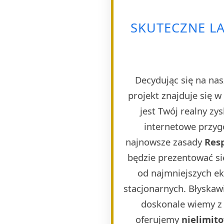
SKUTECZNE L
Decydując się na nas
projekt znajduje się 
jest Twój realny zy
internetowe przygo
najnowsze zasady
Res
będzie prezentować si
od najmniejszych e
stacjonarnych. Błyskaw
doskonale wiemy z 
oferujemy
nielimit