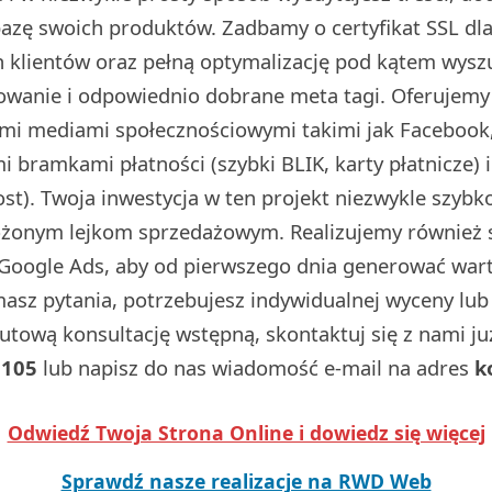
 bazę swoich produktów. Zadbamy o certyfikat SSL d
 klientów oraz pełną optymalizację pod kątem wysz
dowanie i odpowiednio dobrane meta tagi. Oferujemy
ymi mediami społecznościowymi takimi jak Facebook,
 bramkami płatności (szybki BLIK, karty płatnicze) 
t). Twoja inwestycja w ten projekt niezwykle szybko
ożonym lejkom sprzedażowym. Realizujemy również
Google Ads, aby od pierwszego dnia generować wart
 masz pytania, potrzebujesz indywidualnej wyceny lu
utową konsultację wstępną, skontaktuj się z nami j
 105
lub napisz do nas wiadomość e-mail na adres
k
Odwiedź Twoja Strona Online i dowiedz się więcej
Sprawdź nasze realizacje na RWD Web