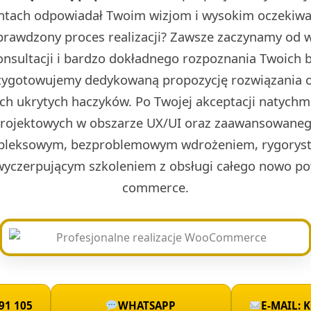
ntach odpowiadał Twoim wizjom i wysokim oczekiwa
prawdzony proces realizacji? Zawsze zaczynamy od w 
onsultacji i bardzo dokładnego rozpoznania Twoich 
rzygotowujemy dedykowaną propozycję rozwiązania o
ch ukrytych haczyków. Po Twojej akceptacji natych
projektowych w obszarze UX/UI oraz zaawansowaneg
leksowym, bezproblemowym wdrożeniem, rygoryst
wyczerpującym szkoleniem z obsługi całego nowo po
commerce.
91 105
WHATSAPP
E-MAIL: