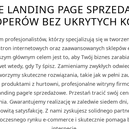
E LANDING PAGE SPRZED
PERÓW BEZ UKRYTYCH 
 profesjonalistów, którzy specjalizują się w tworz
tron internetowych oraz zaawansowanych sklepów
m głównym celem jest to, aby Twój biznes zarabiał
et wtedy, gdy Ty śpisz. Zamieniamy zwykłych odwied
Tworzymy skuteczne rozwiązania, takie jak w pełni z
z produktami z hurtowni, profesjonalne witryny fir
ding page'e sprzedażowe. Przestań tracić swój cen
ia. Gwarantujemy realizację w zaledwie siedem dni,
owitą satysfakcję. Z nami zyskujesz solidnego partn
oczesnego rynku e-commerce i skutecznie pomaga 
internecie.