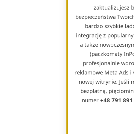
zaktualizujesz
bezpieczeństwa Twoich
bardzo szybkie ła
integrację z popularn
a także nowoczesnymi
(paczkomaty InPos
profesjonalnie wdr
reklamowe Meta Ads i 
nowej witrynie. Jeśli
bezpłatną, pięciomin
numer
+48 791 891