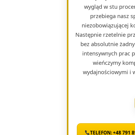
wygląd w stu proce
przebiega nasz s
niezobowiązującej k
Następnie rzetelnie p
bez absolutnie żadny
intensywnych prac 
wieńczymy komp
wydajnościowymi i 
TELEFON: +48 791 8