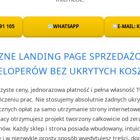
91 105
WHATSAPP
E-MAIL:
ZNE LANDING PAGE SPRZEDAŻ
LOPERÓW BEZ UKRYTYCH KO
rzyste ceny, jednorazowa płatność i pełna własność 
czeniu prac. Nie stosujemy absolutnie żadnych uk
cznych opłat za samo utrzymanie strony internetow
cy otrzymujesz projekt tworzony całkowicie od zera
ów. Każdy sklep i strona posiada wbudowany, intuic
i w niezwykle prosty sposób wyedytujesz treści, do