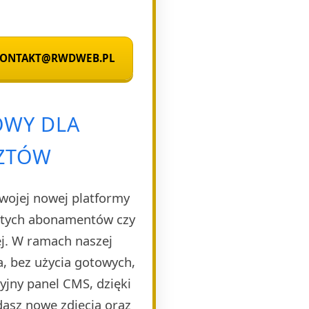
 KONTAKT@RWDWEB.PL
OWY DLA
SZTÓW
Twojej nowej platformy
rytych abonamentów czy
ej. W ramach naszej
, bez użycia gotowych,
yjny panel CMS, dzięki
dasz nowe zdjęcia oraz