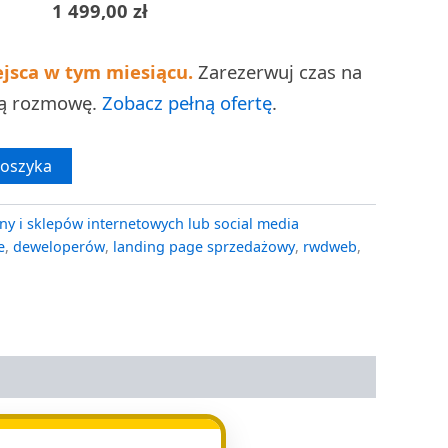
1 499,00
zł
ejsca w tym miesiącu.
Zarezerwuj czas na
ną rozmowę.
Zobacz pełną ofertę
.
koszyka
ny i sklepów internetowych lub social media
e
,
deweloperów
,
landing page sprzedażowy
,
rwdweb
,