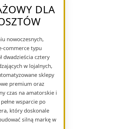
AŻOWY DLA
KOSZTÓW
eniu nowoczesnych,
 e-commerce typu
 dwadzieścia cztery
zających w lojalnych,
automatyzowane sklepy
mowe premium oraz
ny czas na amatorskie i
 pełne wsparcie po
era, który doskonale
budować silną markę w