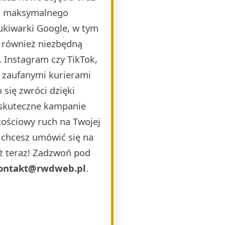
la maksymalnego
ukiwarki Google, w tym
 również niezbędną
 Instagram czy TikTok,
i zaufanymi kurierami
 się zwróci dzięki
 skuteczne kampanie
ościowy ruch na Twojej
b chcesz umówić się na
uż teraz! Zadzwoń pod
ontakt@rwdweb.pl
.