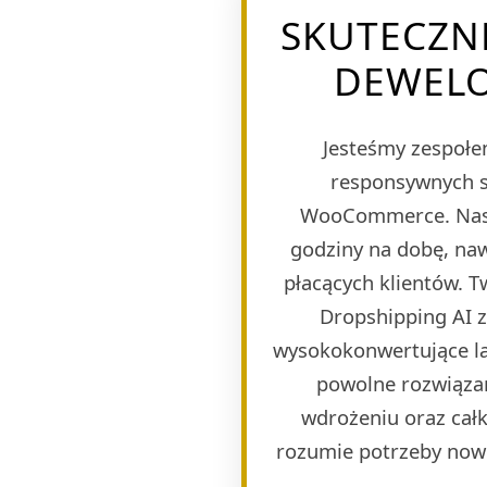
SKUTECZN
DEWELO
Jesteśmy zespołem
responsywnych s
WooCommerce. Naszy
godziny na dobę, naw
płacących klientów. 
Dropshipping AI 
wysokokonwertujące lan
powolne rozwiązan
wdrożeniu oraz całk
rozumie potrzeby now