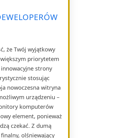
 DEWELOPERÓW
ść, że Twój wyjątkowy
ajwiększym priorytetem
e innowacyjne strony
rystycznie stosując
oja nowoczesna witryna
 możliwym urządzeniu –
monitory komputerów
czowy element, ponieważ
idzą czekać. Z dumą
finalny, olśniewający