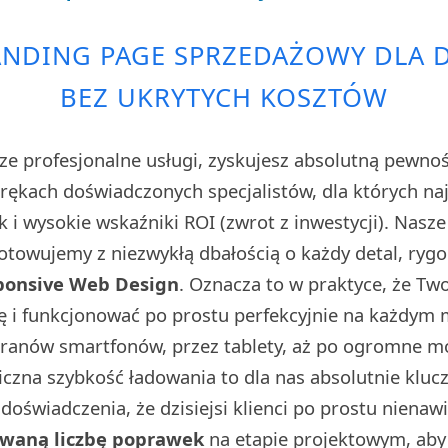
ANDING PAGE SPRZEDAŻOWY DLA
BEZ UKRYTYCH KOSZTÓW
ze profesjonalne usługi, zyskujesz absolutną pewno
w rękach doświadczonych specjalistów, dla których n
sk i wysokie wskaźniki ROI (zwrot z inwestycji). Nasz
towujemy z niezwykłą dbałością o każdy detal, rygo
ponsive Web Design
. Oznacza to w praktyce, że Tw
ę i funkcjonować po prostu perfekcyjnie na każdym
kranów smartfonów, przez tablety, aż po ogromne 
iczna szybkość ładowania to dla nas absolutnie klu
doświadczenia, że dzisiejsi klienci po prostu nienaw
owaną liczbę poprawek
na etapie projektowym, aby 