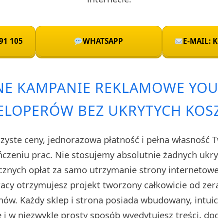
91 105
WHATSAPP
E-MAIL:
NE KAMPANIE REKLAMOWE YOU
LOPERÓW BEZ UKRYTYCH KO
rzyste ceny, jednorazowa płatność i pełna własność 
czeniu prac. Nie stosujemy absolutnie żadnych uk
cznych opłat za samo utrzymanie strony internetow
cy otrzymujesz projekt tworzony całkowicie od zera
ów. Każdy sklep i strona posiada wbudowany, intuic
i w niezwykle prosty sposób wyedytujesz treści, do