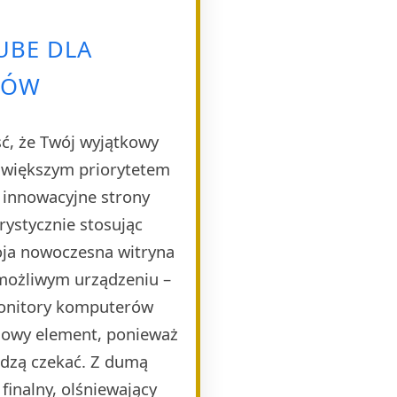
UBE DLA
TÓW
ść, że Twój wyjątkowy
ajwiększym priorytetem
e innowacyjne strony
rystycznie stosując
oja nowoczesna witryna
 możliwym urządzeniu –
monitory komputerów
czowy element, ponieważ
idzą czekać. Z dumą
finalny, olśniewający