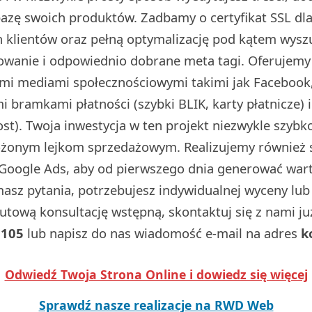
 bazę swoich produktów. Zadbamy o certyfikat SSL d
 klientów oraz pełną optymalizację pod kątem wysz
dowanie i odpowiednio dobrane meta tagi. Oferujemy
ymi mediami społecznościowymi takimi jak Facebook,
 bramkami płatności (szybki BLIK, karty płatnicze) 
t). Twoja inwestycja w ten projekt niezwykle szybko
ożonym lejkom sprzedażowym. Realizujemy również
Google Ads, aby od pierwszego dnia generować wart
 masz pytania, potrzebujesz indywidualnej wyceny lu
utową konsultację wstępną, skontaktuj się z nami j
 105
lub napisz do nas wiadomość e-mail na adres
k
Odwiedź Twoja Strona Online i dowiedz się więcej
Sprawdź nasze realizacje na RWD Web