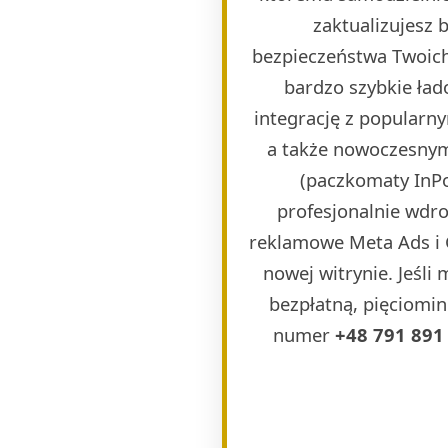
zaktualizujesz
bezpieczeństwa Twoich
bardzo szybkie ła
integrację z popularn
a także nowoczesnymi
(paczkomaty InPos
profesjonalnie wdr
reklamowe Meta Ads i 
nowej witrynie. Jeśli
bezpłatną, pięciomin
numer
+48 791 891