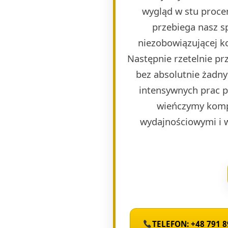
wygląd w stu proce
przebiega nasz s
niezobowiązującej k
Następnie rzetelnie p
bez absolutnie żadny
intensywnych prac 
wieńczymy komp
wydajnościowymi i 
TELEFON: +48 791 8