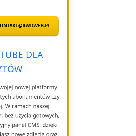
 KONTAKT@RWDWEB.PL
TUBE DLA
SZTÓW
Twojej nowej platformy
rytych abonamentów czy
ej. W ramach naszej
, bez użycia gotowych,
yjny panel CMS, dzięki
dasz nowe zdjęcia oraz