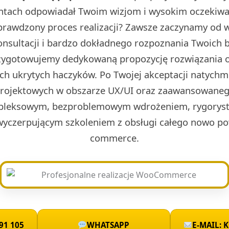
ntach odpowiadał Twoim wizjom i wysokim oczekiwa
prawdzony proces realizacji? Zawsze zaczynamy od w 
onsultacji i bardzo dokładnego rozpoznania Twoich 
rzygotowujemy dedykowaną propozycję rozwiązania o
ch ukrytych haczyków. Po Twojej akceptacji natych
projektowych w obszarze UX/UI oraz zaawansowaneg
leksowym, bezproblemowym wdrożeniem, rygoryst
wyczerpującym szkoleniem z obsługi całego nowo po
commerce.
91 105
WHATSAPP
E-MAIL: