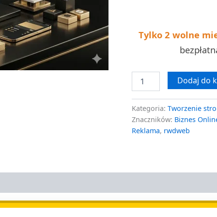
kosztów
Tylko 2 wolne mi
bezpłat
Dodaj do 
Kategoria:
Tworzenie stro
Znaczników:
Biznes Onlin
Reklama
,
rwdweb