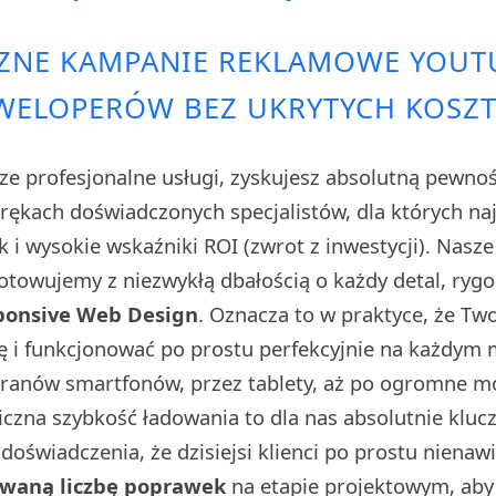
ZNE KAMPANIE REKLAMOWE YOUT
WELOPERÓW BEZ UKRYTYCH KOSZ
ze profesjonalne usługi, zyskujesz absolutną pewno
w rękach doświadczonych specjalistów, dla których n
sk i wysokie wskaźniki ROI (zwrot z inwestycji). Nasz
towujemy z niezwykłą dbałością o każdy detal, rygo
ponsive Web Design
. Oznacza to w praktyce, że Tw
ę i funkcjonować po prostu perfekcyjnie na każdym
kranów smartfonów, przez tablety, aż po ogromne 
iczna szybkość ładowania to dla nas absolutnie klu
doświadczenia, że dzisiejsi klienci po prostu nienaw
owaną liczbę poprawek
na etapie projektowym, aby 