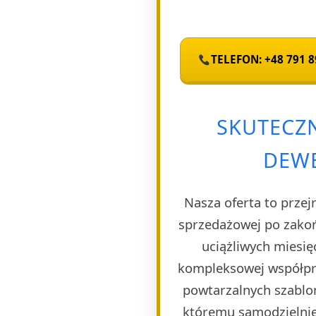
TELEFON: +48 791 8
SKUTECZ
DEWE
Nasza oferta to przej
sprzedażowej po zakoń
uciążliwych miesię
kompleksowej współpra
powtarzalnych szablon
któremu samodzielnie 