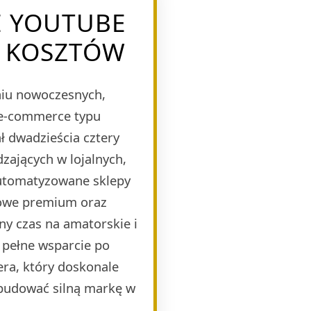
E YOUTUBE
H KOSZTÓW
eniu nowoczesnych,
 e-commerce typu
 dwadzieścia cztery
zających w lojalnych,
automatyzowane sklepy
mowe premium oraz
ny czas na amatorskie i
 pełne wsparcie po
era, który doskonale
budować silną markę w