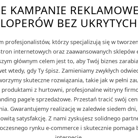
E KAMPANIE REKLAMOW
LOPERÓW BEZ UKRYTYC
 profesjonalistów, którzy specjalizują się w tworz
tron internetowych oraz zaawansowanych sklepów
m głównym celem jest to, aby Twój biznes zarabiał
et wtedy, gdy Ty śpisz. Zamieniamy zwykłych odwied
Tworzymy skuteczne rozwiązania, takie jak w pełni z
z produktami z hurtowni, profesjonalne witryny fir
ding page'e sprzedażowe. Przestań tracić swój cen
ia. Gwarantujemy realizację w zaledwie siedem dni,
owitą satysfakcję. Z nami zyskujesz solidnego partn
oczesnego rynku e-commerce i skutecznie pomaga 
internecie.