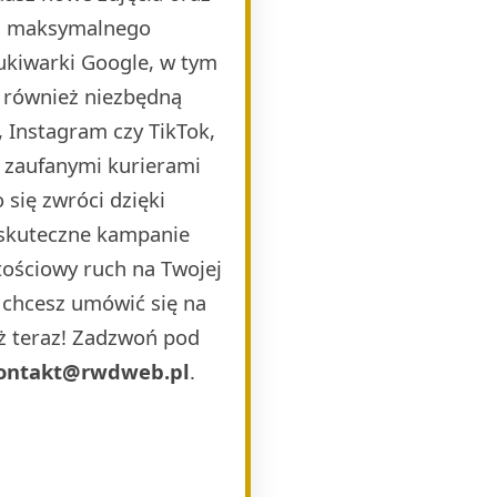
la maksymalnego
ukiwarki Google, w tym
 również niezbędną
 Instagram czy TikTok,
i zaufanymi kurierami
 się zwróci dzięki
 skuteczne kampanie
ościowy ruch na Twojej
b chcesz umówić się na
uż teraz! Zadzwoń pod
ontakt@rwdweb.pl
.