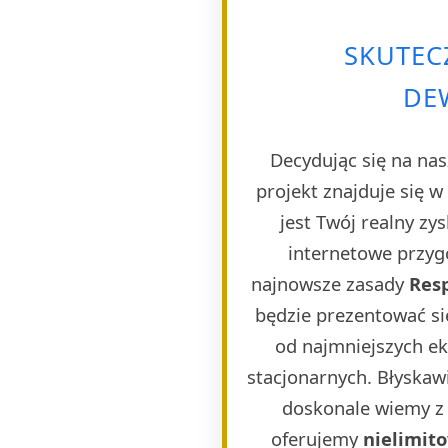
SKUTEC
DE
Decydując się na nas
projekt znajduje się 
jest Twój realny zy
internetowe przygo
najnowsze zasady
Res
będzie prezentować si
od najmniejszych e
stacjonarnych. Błyskaw
doskonale wiemy z 
oferujemy
nielimit