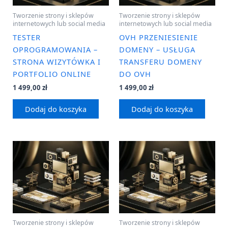
Tworzenie strony i sklepów
Tworzenie strony i sklepów
internetowych lub social media
internetowych lub social media
TESTER
OVH PRZENIESIENIE
OPROGRAMOWANIA –
DOMENY – USŁUGA
STRONA WIZYTÓWKA I
TRANSFERU DOMENY
PORTFOLIO ONLINE
DO OVH
1 499,00
zł
1 499,00
zł
Dodaj do koszyka
Dodaj do koszyka
Tworzenie strony i sklepów
Tworzenie strony i sklepów