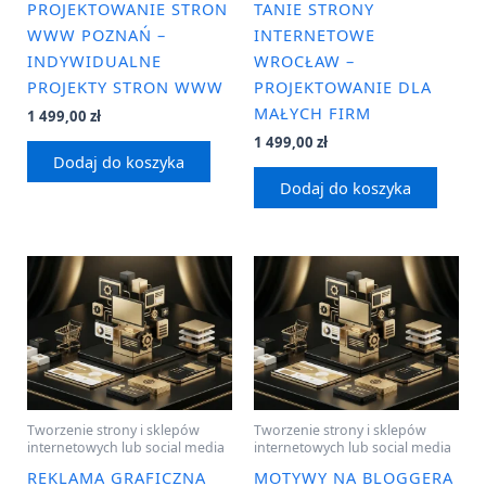
PROJEKTOWANIE STRON
TANIE STRONY
WWW POZNAŃ –
INTERNETOWE
INDYWIDUALNE
WROCŁAW –
PROJEKTY STRON WWW
PROJEKTOWANIE DLA
MAŁYCH FIRM
1 499,00
zł
1 499,00
zł
Dodaj do koszyka
Dodaj do koszyka
Tworzenie strony i sklepów
Tworzenie strony i sklepów
internetowych lub social media
internetowych lub social media
REKLAMA GRAFICZNA
MOTYWY NA BLOGGERA