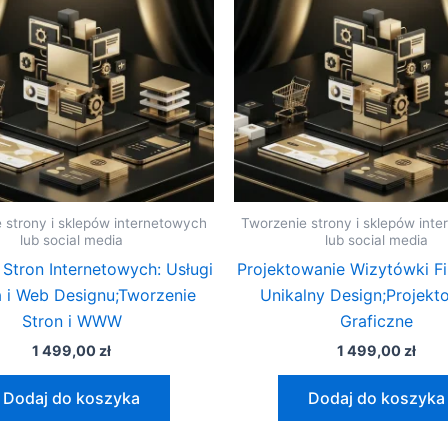
 strony i sklepów internetowych
Tworzenie strony i sklepów int
lub social media
lub social media
 Stron Internetowych: Usługi
Projektowanie Wizytówki F
a i Web Designu;Tworzenie
Unikalny Design;Projekt
Stron i WWW
Graficzne
1 499,00
zł
1 499,00
zł
Dodaj do koszyka
Dodaj do koszyka