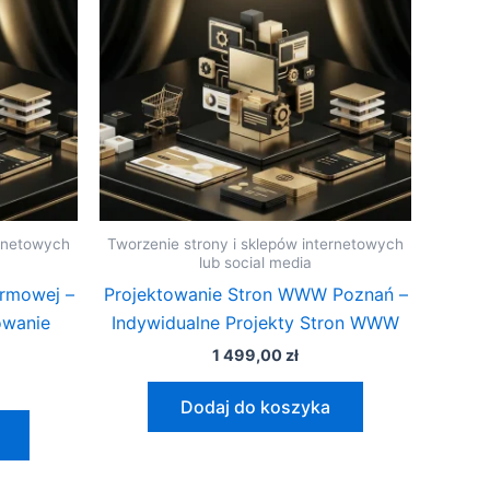
ernetowych
Tworzenie strony i sklepów internetowych
lub social media
irmowej –
Projektowanie Stron WWW Poznań –
owanie
Indywidualne Projekty Stron WWW
1 499,00
zł
Dodaj do koszyka