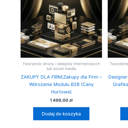
Tworzenie strony i sklepów internetowych
Tworzenie
lub social media
ZAKUPY DLA FIRM;Zakupy dla Firm –
Designer
Wdrożenie Modułu B2B (Ceny
Grafik
Hurtowe)
1 499,00
zł
Dodaj do koszyka