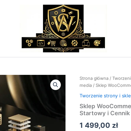
ilość
Strona główna
/
Tworzenie
Sklep
media
/ Sklep WooCommer
WooCommerce:
Cena
Tworzenie strony i skl
Wdrożenia
Sklep WooCommerc
–
Startowy i Cennik
Pakiet
Startowy
1 499,00
zł
i
Cennik