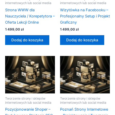
internetowych lub social media
internetowych lub social media
Strona WWW dla
Wizytówka na Facebooku –
Nauczyciela / Korepetytora –
Profesjonalny Setup i Projekt
Oferta Lekcji Online
Graficzny
1 499,00
zł
1 499,00
zł
Dodaj do koszyka
Dodaj do koszyka
Tworzenie strony i sklepów
Tworzenie strony i sklepów
internetowych lub social media
internetowych lub social media
Pozycjonowanie Shoper –
Poznań Strony Internetowe