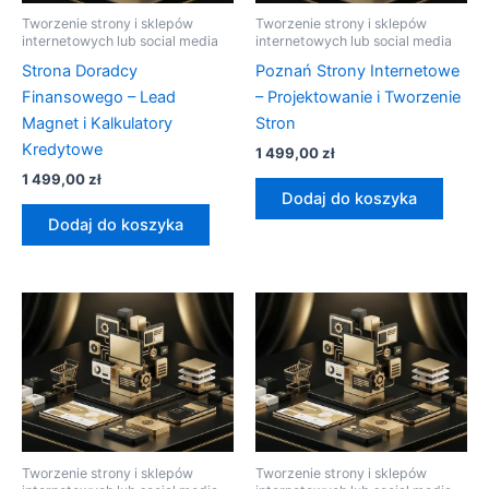
Tworzenie strony i sklepów
Tworzenie strony i sklepów
internetowych lub social media
internetowych lub social media
Strona Doradcy
Poznań Strony Internetowe
Finansowego – Lead
– Projektowanie i Tworzenie
Magnet i Kalkulatory
Stron
Kredytowe
1 499,00
zł
1 499,00
zł
Dodaj do koszyka
Dodaj do koszyka
Tworzenie strony i sklepów
Tworzenie strony i sklepów