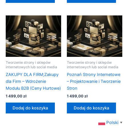
Tworzenie strony i sklepów
Tworzenie strony i sklepów
internetowych lub social media
internetowych lub social media
ZAKUPY DLA FIRM;Zakupy
Poznań Strony Internetowe
dla Firm – Wdrożenie
– Projektowanie i Tworzenie
Modułu B2B (Ceny Hurtowe)
Stron
1 499,00
zł
1 499,00
zł
Dodaj do koszyka
Dodaj do koszyka
Polski
▼