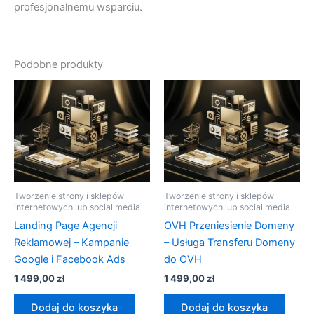
profesjonalnemu wsparciu.
Podobne produkty
Tworzenie strony i sklepów
Tworzenie strony i sklepów
internetowych lub social media
internetowych lub social media
Landing Page Agencji
OVH Przeniesienie Domeny
Reklamowej – Kampanie
– Usługa Transferu Domeny
Google i Facebook Ads
do OVH
1 499,00
zł
1 499,00
zł
Dodaj do koszyka
Dodaj do koszyka