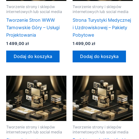
Tworzenie strony i sklepów
Tworzenie strony i sklepów
internetowych lub social media
internetowych lub social media
Tworzenie Stron WWW
Strona Turystyki Medycznej
Tarnowskie Góry – Usługi
i Uzdrowiskowej – Pakiety
Projektowania
Pobytowe
1 499,00
zł
1 499,00
zł
Dodaj do koszyka
Dodaj do koszyka
Tworzenie strony i sklepów
Tworzenie strony i sklepów
internetowych lub social media
internetowych lub social media