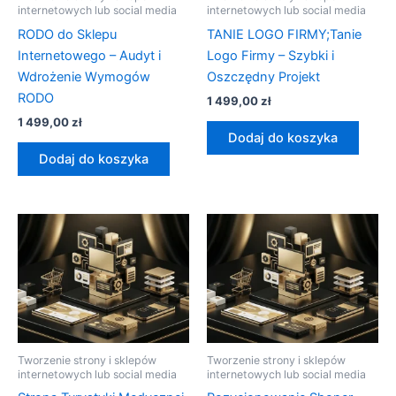
internetowych lub social media
internetowych lub social media
RODO do Sklepu
TANIE LOGO FIRMY;Tanie
Internetowego – Audyt i
Logo Firmy – Szybki i
Wdrożenie Wymogów
Oszczędny Projekt
RODO
1 499,00
zł
1 499,00
zł
Dodaj do koszyka
Dodaj do koszyka
Tworzenie strony i sklepów
Tworzenie strony i sklepów
internetowych lub social media
internetowych lub social media