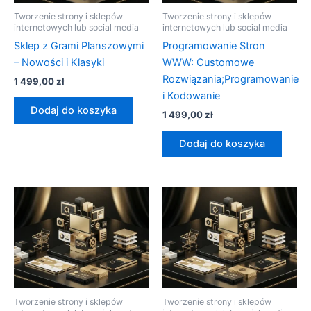
Tworzenie strony i sklepów
Tworzenie strony i sklepów
internetowych lub social media
internetowych lub social media
Sklep z Grami Planszowymi
Programowanie Stron
– Nowości i Klasyki
WWW: Customowe
Rozwiązania;Programowanie
1 499,00
zł
i Kodowanie
Dodaj do koszyka
1 499,00
zł
Dodaj do koszyka
Tworzenie strony i sklepów
Tworzenie strony i sklepów