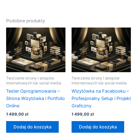
Podobne produkty
Tworzenie strony i sklepów
Tworzenie strony i sklepów
internetowych lub social media
internetowych lub social media
Tester Oprogramowania –
Wizytówka na Facebooku –
Strona Wizytówka i Portfolio
Profesjonalny Setup i Projekt
Online
Graficzny
1 499,00
zł
1 499,00
zł
Dodaj do koszyka
Dodaj do koszyka