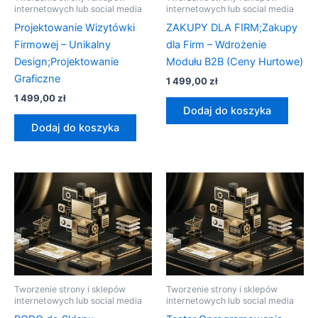
internetowych lub social media
internetowych lub social media
Projektowanie Wizytówki
ZAKUPY DLA FIRM;Zakupy
Firmowej – Unikalny
dla Firm – Wdrożenie
Design;Projektowanie
Modułu B2B (Ceny Hurtowe)
Graficzne
1 499,00
zł
1 499,00
zł
Dodaj do koszyka
Dodaj do koszyka
Tworzenie strony i sklepów
Tworzenie strony i sklepów
internetowych lub social media
internetowych lub social media