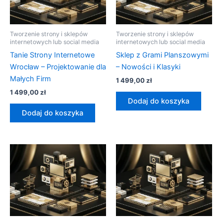
Tworzenie strony i sklepów
Tworzenie strony i sklepów
internetowych lub social media
internetowych lub social media
Tanie Strony Internetowe
Sklep z Grami Planszowymi
Wrocław – Projektowanie dla
– Nowości i Klasyki
Małych Firm
1 499,00
zł
1 499,00
zł
Dodaj do koszyka
Dodaj do koszyka