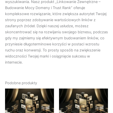
wyszukiwania. Nasz produkt „Linkowanie Zewnętrzne –
Budowanie Mocy Domeny i Trust Rank” oferuje
kompleksowe rozwiązanie, które zwiększa autorytet Twojej
strony poprzez zdobywanie wartościowych linków z
zaufanych źródeł. Dzięki naszej usłudze, możesz
skoncentrować się na rozwijaniu swojego biznesu, podczas
gdy my zajmiemy się efektywnym budowaniem linków, co
przyniesie długoterminowe korzyści w postaci wzrostu
ruchu oraz konwersji. To prosty sposób na zwiększenie
widoczności Twojej marki i osiągnięcie sukcesu w
internecie.
Podobne produkty