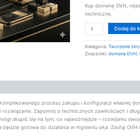
Kup domenę OVH, rejest
OVH
techniczne.
Dodaj do 
Kategoria:
Tworzenie stro
Znaczniki:
domena OVH
,
 skomplikowanego procesu zakupu i konfiguracji własnej d
rozwiązanie. Zapomnij o technicznych zawiłościach i dłu
mógł skupić się na tym, co najważniejsze – rozwijaniu swoje
a będzie gotowa do działania w mgnieniu oka. Zaufaj OVH