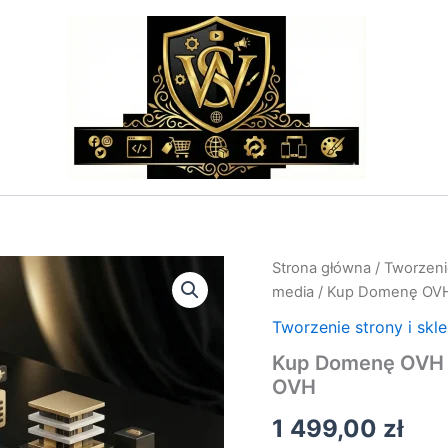
ilość
Strona główna
/
Tworzenie
Kup
media
/ Kup Domenę OVH 
Domenę
OVH
Tworzenie strony i skl
–
Kup Domenę OVH – 
Rejestracja
OVH
i
Konfiguracja
1 499,00
zł
Domena
z