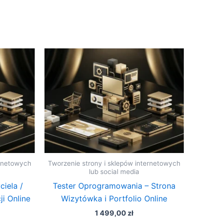
ernetowych
Tworzenie strony i sklepów internetowych
lub social media
iela /
Tester Oprogramowania – Strona
ji Online
Wizytówka i Portfolio Online
1 499,00
zł