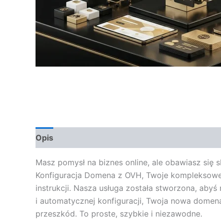
Opis
Opinie (0)
Masz pomysł na biznes online, ale obawiasz się
Konfiguracja Domena z OVH, Twoje kompleksowe 
instrukcji. Nasza usługa została stworzona, abyś 
i automatycznej konfiguracji, Twoja nowa domen
przeszkód. To proste, szybkie i niezawodne.