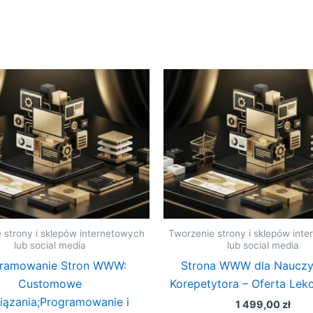
 strony i sklepów internetowych
Tworzenie strony i sklepów int
lub social media
lub social media
ramowanie Stron WWW:
Strona WWW dla Nauczyc
Customowe
Korepetytora – Oferta Lekc
iązania;Programowanie i
1 499,00
zł