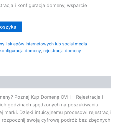
racja i konfiguracja domeny, wsparcie
koszyka
ny i sklepów internetowych lub social media
konfiguracja domeny
,
rejestracja domeny
omeny? Poznaj Kup Domenę OVH – Rejestracja i
gich godzinach spędzonych na poszukiwaniu
j marki. Dzięki intuicyjnemu procesowi rejestracji
 i rozpocznij swoją cyfrową podróż bez zbędnych