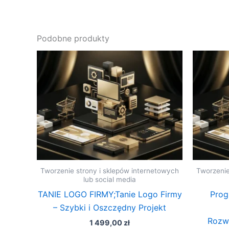
Podobne produkty
Tworzenie strony i sklepów internetowych
Tworzenie
lub social media
TANIE LOGO FIRMY;Tanie Logo Firmy
Prog
– Szybki i Oszczędny Projekt
Rozw
1 499,00
zł