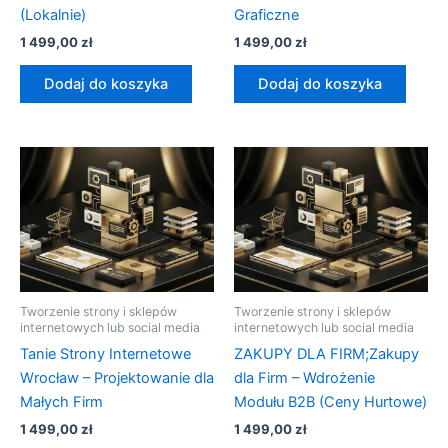
(Lokalnie)
Graficzne
1 499,00
zł
1 499,00
zł
Dodaj do koszyka
Dodaj do koszyka
Tworzenie strony i sklepów
Tworzenie strony i sklepów
internetowych lub social media
internetowych lub social media
Tanie Strony Internetowe
ZAKUPY DLA FIRM;Zakupy
Wrocław – Projektowanie dla
dla Firm – Wdrożenie
Małych Firm
Modułu B2B (Ceny Hurtowe)
1 499,00
zł
1 499,00
zł