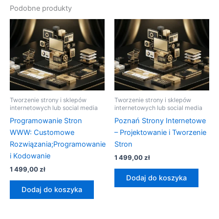
Podobne produkty
Tworzenie strony i sklepów
Tworzenie strony i sklepów
internetowych lub social media
internetowych lub social media
Programowanie Stron
Poznań Strony Internetowe
WWW: Customowe
– Projektowanie i Tworzenie
Rozwiązania;Programowanie
Stron
i Kodowanie
1 499,00
zł
1 499,00
zł
Dodaj do koszyka
Dodaj do koszyka