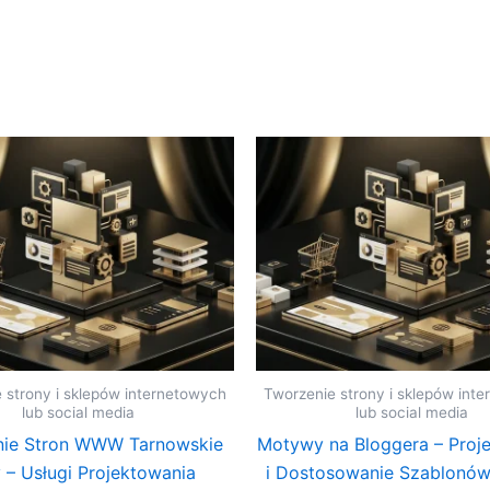
 strony i sklepów internetowych
Tworzenie strony i sklepów int
lub social media
lub social media
nie Stron WWW Tarnowskie
Motywy na Bloggera – Proj
 – Usługi Projektowania
i Dostosowanie Szablonó