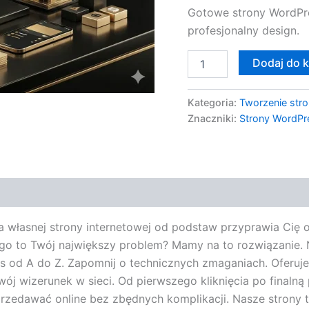
Gotowe strony WordPr
do
Z
profesjonalny design.
Dodaj do 
Kategoria:
Tworzenie stro
Znaczniki:
Strony WordPr
ia własnej strony internetowej od podstaw przyprawia Cię
ego to Twój największy problem? Mamy na to rozwiązanie.
 od A do Z. Zapomnij o technicznych zmaganiach. Oferuje
wój wizerunek w sieci. Od pierwszego kliknięcia po finaln
sprzedawać online bez zbędnych komplikacji. Nasze strony