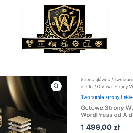
ilość
Strona główna
/
Tworzenie
Gotowe
media
/ Gotowe Strony W
Strony
WordPress
Tworzenie strony i skl
–
Gotowe Strony Wo
Wykonanie
WordPress od A d
Strony
WordPress
1 499,00
zł
od
A