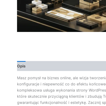
Opis
Opinie (0)
Masz pomysł na biznes online, ale wizja tworzen
konfiguracje i niepewność co do efektu końcow
kompleksowa usługa wykonania strony WordPress
które skutecznie przyciągną klientów i zbudują T
gwarantując funkcjonalność i estetykę. Zacznij 