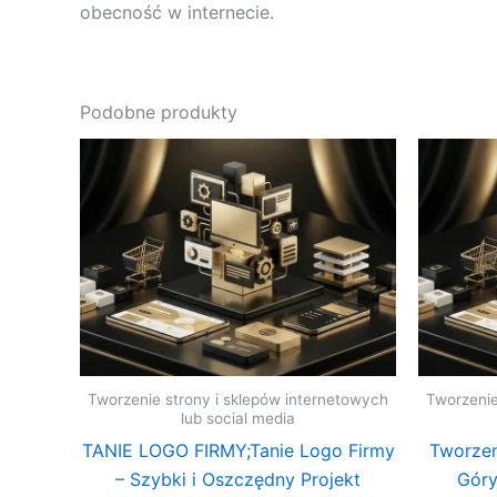
obecność w internecie.
Podobne produkty
Tworzenie strony i sklepów internetowych
Tworzenie
lub social media
TANIE LOGO FIRMY;Tanie Logo Firmy
Tworze
– Szybki i Oszczędny Projekt
Góry