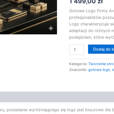
1 499,00
zł
Gotowe Logo Firmy Arch
profesjonalistów poszu
Logo charakteryzuje 
adaptacji do różnych 
podejściem, które wyró
Dodaj do 
Kategoria:
Tworzenie stro
Znaczniki:
gotowe logo
,
l
ry, posiadanie wyróżniającego się logo jest kluczowe dla