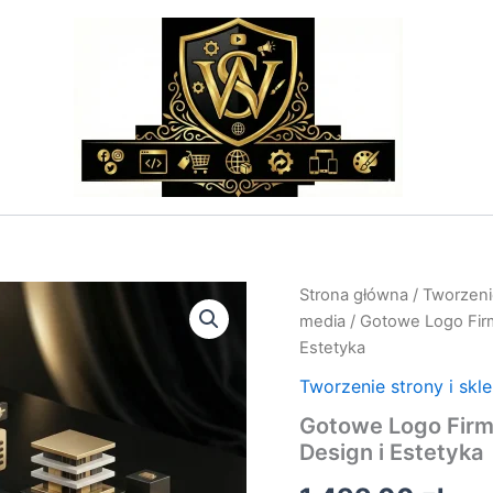
ilość
Strona główna
/
Tworzenie
Gotowe
media
/ Gotowe Logo Firm
Logo
Estetyka
Firmy
Architektonicznej
Tworzenie strony i skl
–
Gotowe Logo Firmy
Minimalistyczny
Design
Design i Estetyka
i
Estetyka