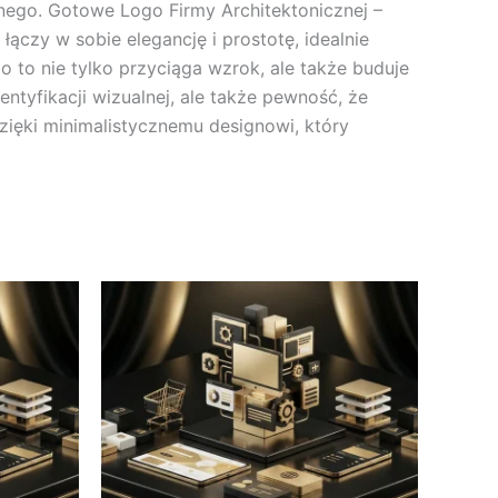
znego. Gotowe Logo Firmy Architektonicznej –
łączy w sobie elegancję i prostotę, idealnie
 to nie tylko przyciąga wzrok, ale także buduje
ntyfikacji wizualnej, ale także pewność, że
dzięki minimalistycznemu designowi, który