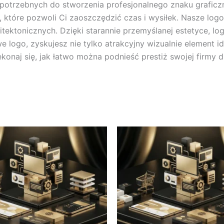
ci potrzebnych do stworzenia profesjonalnego znaku grafic
 które pozwoli Ci zaoszczędzić czas i wysiłek. Nasze logo 
ektonicznych. Dzięki starannie przemyślanej estetyce, logo
 logo, zyskujesz nie tylko atrakcyjny wizualnie element ide
konaj się, jak łatwo można podnieść prestiż swojej firmy 