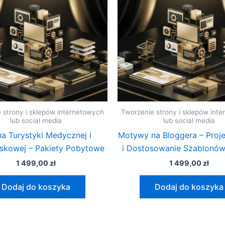
 strony i sklepów internetowych
Tworzenie strony i sklepów int
lub social media
lub social media
na Turystyki Medycznej i
Motywy na Bloggera – Proj
skowej – Pakiety Pobytowe
i Dostosowanie Szablonó
1 499,00
zł
1 499,00
zł
Dodaj do koszyka
Dodaj do koszyka