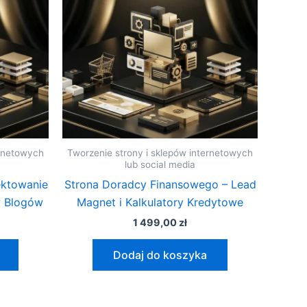
ernetowych
Tworzenie strony i sklepów internetowych
lub social media
ektowanie
Strona Doradcy Finansowego – Lead
w Blogów
Magnet i Kalkulatory Kredytowe
1 499,00
zł
Dodaj do koszyka