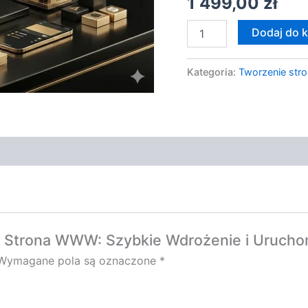
1 499,00
zł
WWW
Dodaj do 
Kategoria:
Tworzenie stro
a Strona WWW: Szybkie Wdrożenie i Uruch
Wymagane pola są oznaczone
*