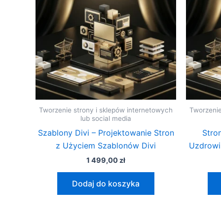
Tworzenie strony i sklepów internetowych
Tworzenie
lub social media
Szablony Divi – Projektowanie Stron
Stro
z Użyciem Szablonów Divi
Uzdrowi
1 499,00
zł
Dodaj do koszyka