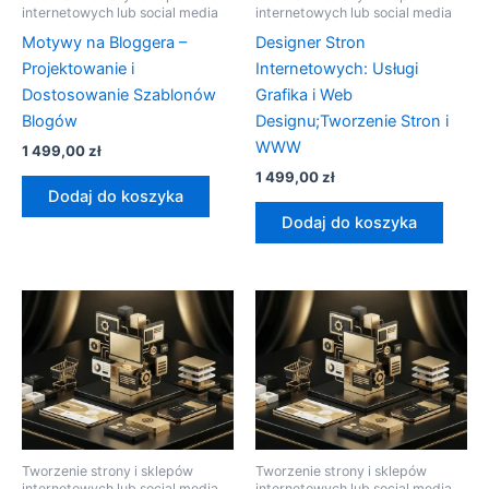
internetowych lub social media
internetowych lub social media
Motywy na Bloggera –
Designer Stron
Projektowanie i
Internetowych: Usługi
Dostosowanie Szablonów
Grafika i Web
Blogów
Designu;Tworzenie Stron i
WWW
1 499,00
zł
1 499,00
zł
Dodaj do koszyka
Dodaj do koszyka
Tworzenie strony i sklepów
Tworzenie strony i sklepów
internetowych lub social media
internetowych lub social media