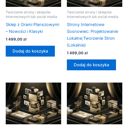
Tworzenie strony i sklepów
Tworzenie strony i sklepów
internetowych lub social media
internetowych lub social media
Sklep z Grami Planszowymi
Strony Internetowe
– Nowości i Klasyki
Sosnowiec: Projektowanie
Lokalne;Tworzenie Stron
1 499,00
zł
(Lokalnie)
Dodaj do koszyka
1 499,00
zł
Dodaj do koszyka