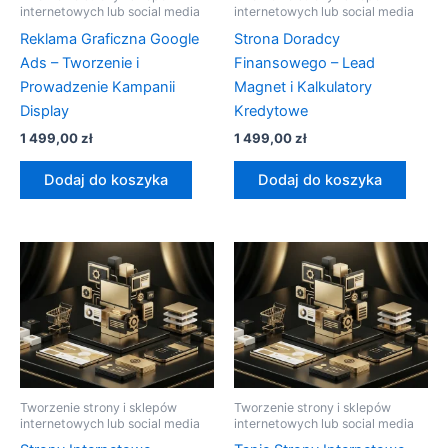
internetowych lub social media
internetowych lub social media
Reklama Graficzna Google
Strona Doradcy
Ads – Tworzenie i
Finansowego – Lead
Prowadzenie Kampanii
Magnet i Kalkulatory
Display
Kredytowe
1 499,00
zł
1 499,00
zł
Dodaj do koszyka
Dodaj do koszyka
Tworzenie strony i sklepów
Tworzenie strony i sklepów
internetowych lub social media
internetowych lub social media