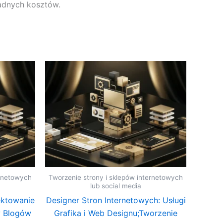
żadnych kosztów.
ernetowych
Tworzenie strony i sklepów internetowych
lub social media
ektowanie
Designer Stron Internetowych: Usługi
w Blogów
Grafika i Web Designu;Tworzenie