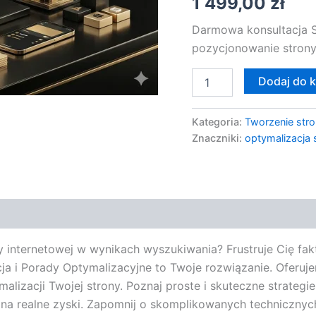
1 499,00
zł
Darmowa konsultacja S
pozycjonowanie strony
Dodaj do 
Kategoria:
Tworzenie stro
Znaczniki:
optymalizacja 
internetowej w wynikach wyszukiwania? Frustruje Cię fakt,
 i Porady Optymalizacyjne to Twoje rozwiązanie. Oferujem
alizacji Twojej strony. Poznaj proste i skuteczne strateg
ę na realne zyski. Zapomnij o skomplikowanych technicznyc