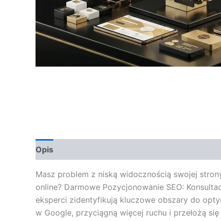
Opis
Opinie (0)
Masz problem z niską widocznością swojej strony 
online? Darmowe Pozycjonowanie SEO: Konsultacja
eksperci zidentyfikują kluczowe obszary do optym
w Google, przyciągną więcej ruchu i przełożą si