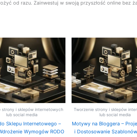
ożyć od razu. Zainwestuj w swoją przyszłość online bez 
 strony i sklepów internetowych
Tworzenie strony i sklepów int
lub social media
lub social media
o Sklepu Internetowego –
Motywy na Bloggera – Proj
 Wdrożenie Wymogów RODO
i Dostosowanie Szablonó