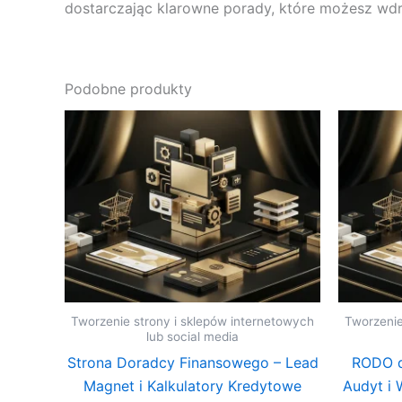
dostarczając klarowne porady, które możesz wdr
Podobne produkty
Tworzenie strony i sklepów internetowych
Tworzenie
lub social media
Strona Doradcy Finansowego – Lead
RODO d
Magnet i Kalkulatory Kredytowe
Audyt i