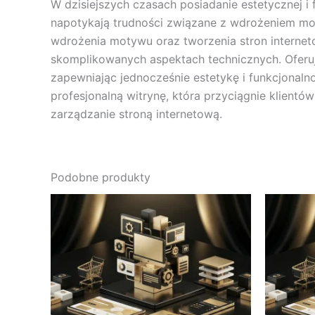
W dzisiejszych czasach posiadanie estetycznej i 
napotykają trudności związane z wdrożeniem mot
wdrożenia motywu oraz tworzenia stron interneto
skomplikowanych aspektach technicznych. Oferu
zapewniając jednocześnie estetykę i funkcjonaln
profesjonalną witrynę, która przyciągnie klientó
zarządzanie stroną internetową.
Podobne produkty