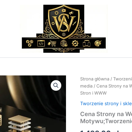
ilość
Strona główna
/
Tworzenie
Cena
media
/ Cena Strony na 
Strony
Stron i WWW
na
WordPress:
Tworzenie strony i skl
Wycena
Cena Strony na W
Wdrożenia
Motywu;Tworzenie
Motywu;Tworzeni
Stron
i