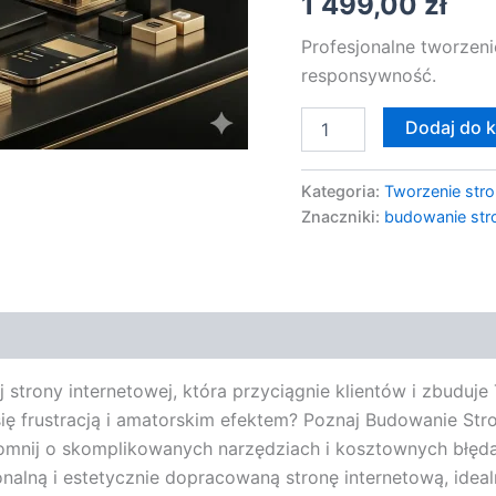
1 499,00
zł
Profesjonalne tworzeni
responsywność.
Dodaj do 
Kategoria:
Tworzenie stro
Znaczniki:
budowanie str
j strony internetowej, która przyciągnie klientów i zbuduje
ię frustracją i amatorskim efektem? Poznaj Budowanie Stro
omnij o skomplikowanych narzędziach i kosztownych błęd
onalną i estetycznie dopracowaną stronę internetową, id