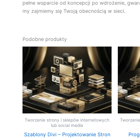
pełne wsparcie od koncepcji po wdrożenie, gwaran
my zajmiemy się Twoją obecnością w sieci.
Podobne produkty
Tworzenie strony i sklepów internetowych
Tworzenie
lub social media
Szablony Divi – Projektowanie Stron
Prog