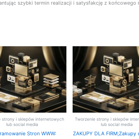
tując szybki termin realizacji i satysfakcję z końcowego 
 strony i sklepów internetowych
Tworzenie strony i sklepów int
lub social media
lub social media
ramowanie Stron WWW:
ZAKUPY DLA FIRM;Zakupy d