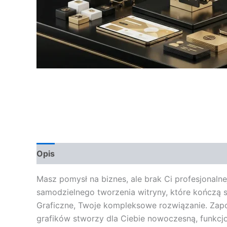
Opis
Opinie (0)
Masz pomysł na biznes, ale brak Ci profesjonalne
samodzielnego tworzenia witryny, które kończą s
Graficzne, Twoje kompleksowe rozwiązanie. Zap
grafików stworzy dla Ciebie nowoczesną, funkcj