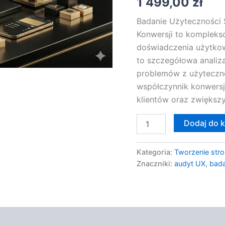
1 499,00
zł
Konwersji
Badanie Użyteczności 
Konwersji to komplekso
doświadczenia użytkow
to szczegółowa analiza
problemów z użyteczn
współczynnik konwersj
klientów oraz zwiększy
Dodaj do 
Kategoria:
Tworzenie stro
Znaczniki:
audyt UX
,
bada