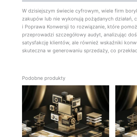
W dzisiejszym świecie cyfrowym, wiele firm bory
zakupów lub nie wykonują pożądanych działań, c
i Poprawa Konwersji to rozwiązanie, które pomo
przeprowadzi szczegółowy audyt, analizując doś
satysfakcję klientów, ale również wskaźniki konw
skuteczna w generowaniu sprzedaży, co przekłada
Podobne produkty