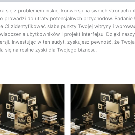
ka się z problemem niskiej konwersji na swoich stronach 
o prowadzi do utraty potencjalnych przychodów. Badanie 
że Ci zidentyfikować słabe punkty Twojej witryny i wprow
wiadczenia użytkowników i projekt interfejsu. Dzięki nas
ersji. Inwestując w ten audyt, zyskujesz pewność, że Twoja
 się na realne zyski dla Twojego biznesu.