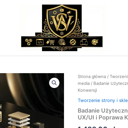
ilość
Strona główna
/
Tworzenie
Badanie
media
/ Badanie Użyteczn
Użyteczności
Konwersji
Stron
Internetowych
Tworzenie strony i skl
–
Badanie Użyteczn
Audyt
UX/UI
UX/UI i Poprawa K
i
Poprawa