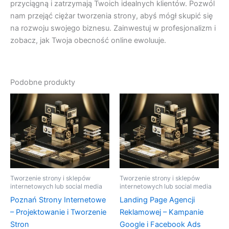
przyciągną i zatrzymają Twoich idealnych klientów. Pozwól
nam przejąć ciężar tworzenia strony, abyś mógł skupić się
na rozwoju swojego biznesu. Zainwestuj w profesjonalizm i
zobacz, jak Twoja obecność online ewoluuje.
Podobne produkty
Tworzenie strony i sklepów
Tworzenie strony i sklepów
internetowych lub social media
internetowych lub social media
Poznań Strony Internetowe
Landing Page Agencji
– Projektowanie i Tworzenie
Reklamowej – Kampanie
Stron
Google i Facebook Ads