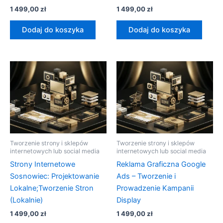
1 499,00
zł
1 499,00
zł
Dodaj do koszyka
Dodaj do koszyka
Tworzenie strony i sklepów
Tworzenie strony i sklepów
internetowych lub social media
internetowych lub social media
Strony Internetowe
Reklama Graficzna Google
Sosnowiec: Projektowanie
Ads – Tworzenie i
Lokalne;Tworzenie Stron
Prowadzenie Kampanii
(Lokalnie)
Display
1 499,00
zł
1 499,00
zł